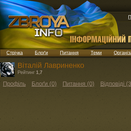
П
Стрічка
Блоґи
Питання
Теми
Організ
Віталій Лавриненко
Рейтинг
1,7
Профіль
Блоґи (0)
Питання (0)
Відповіді (3