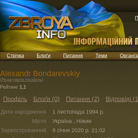
П
Стрічка
Блоґи
Питання
Теми
Організ
Alexandr Bondarevskiy
(
Редагувати профіль
)
Рейтинг
1,1
Профіль
Блоґи (0)
Питання (2)
Відповіді (1
Дата народження
1 листопада 1994 р.
Місто
Україна , Ніжин
Зареєстрованний
9 січня 2020 р. 21:02