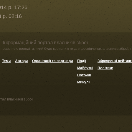
14 р. 17:26
8 р. 02:16
- Інформаційний портал власників зброї
право нею володіти, який буде корисним як для досвідчених власників зброї, та
Теми
Автори
Організації та партнери
Події
Зброярські рейтинг
Майбутні
Політики
Поточні
Минулі
тал власників зброї