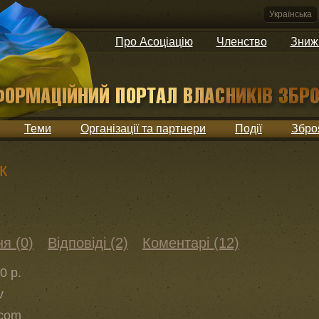
Українська
Про Асоціацію
Членство
Зниж
Теми
Організації та партнери
Події
Збро
к
я (0)
Відповіді (2)
Коментарі (12)
0 р.
v
com