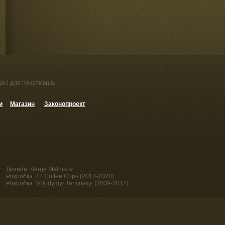
к і для початківців.
и
Магазин
Законопроект
Дизайн:
Serge Melnikov
Розробка:
42 Coffee Cups
(2013-2020)
Розробка:
Volodymyr Tartynskyi
(2009-2012)