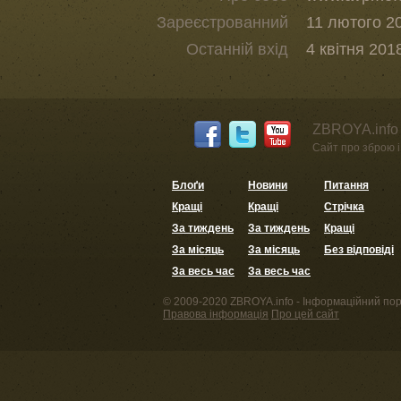
Зареєстрованний
11 лютого 20
Останній вхід
4 квітня 201
ZBROYA.info 
Сайт про зброю і 
Блоґи
Новини
Питання
Кращі
Кращі
Стрічка
За тиждень
За тиждень
Кращі
За місяць
За місяць
Без відповіді
За весь час
За весь час
© 2009-2020 ZBROYA.info - Інформаційний пор
Правова інформація
Про цей сайт