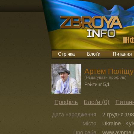
Стрічка
Блоґи
Питання
Артем Поліщу
(
Редагувати профіль
)
Рейтинг
5,1
Профіль
Блоґи (0)
Питанн
Дата народження
2 грудня 198
Місто
Ukraine , Kyi
Про себе
www.avpme.