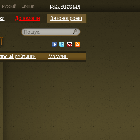
Русский
English
Вхід / Реєстрація
ки
Допомогти
Законопроект
ярські рейтинги
Магазин