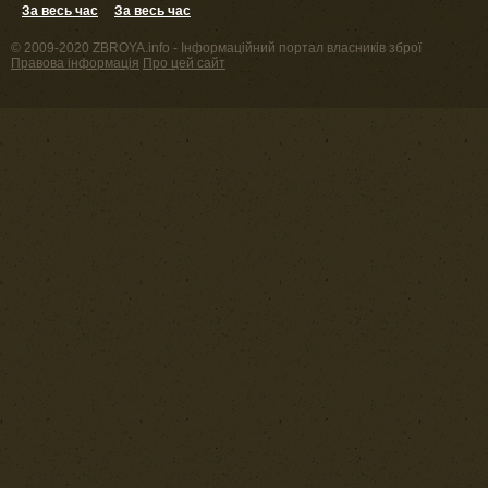
За весь час
За весь час
© 2009-2020 ZBROYA.info - Інформаційний портал власників зброї
Правова інформація
Про цей сайт