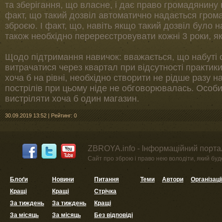
та зберігання, що власне, і дає право громадянину
факт, що такий дозвіл автоматично надається гром
зброєю. І факт, що, навіть якщо такий дозвіл було 
також необхідно перереєстровувати кожні 3 роки, як
Щодо підтримання навичок: вважається, що набуті 
витрачатися через квартал при відсутності практик
хоча б на рівні, необхідно створити не рідше разу н
пострілів при цьому ніде не обговорювалась. Особи
вистріляти хоча б один магазин.
30.09.2019 13:52
|
Рейтинг: 0
ZBROYA.info - Інформаційний портал
Сайт про зброю і право нею володіти, який буде 
Блоґи
Новини
Питання
Теми
Автори
Організаці
Кращі
Кращі
Стрічка
За тиждень
За тиждень
Кращі
За місяць
За місяць
Без відповіді