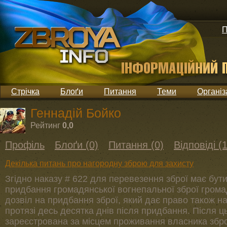
П
Стрічка
Блоґи
Питання
Теми
Організ
Геннадій Бойко
Рейтинг
0,0
Профіль
Блоґи (0)
Питання (0)
Відповіді (1
Декілька питань про нагородну зброю для захисту
Згідно наказу # 622 для перевезення зброї має бут
придбання громадянської вогнепальної зброї гром
дозвіл на придбання зброї, який дає право також н
протязі десь десятка днів після придбання. Після ц
зареєстрована за місцем проживання власника зброї 