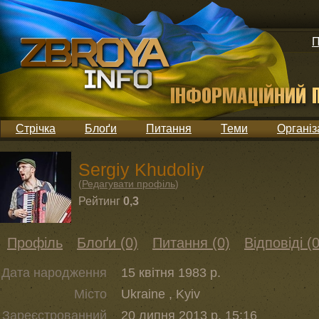
П
Стрічка
Блоґи
Питання
Теми
Організ
Sergiy Khudoliy
(
Редагувати профіль
)
Рейтинг
0,3
Профіль
Блоґи (0)
Питання (0)
Відповіді (0
Дата народження
15 квітня 1983 р.
Місто
Ukraine , Kyiv
Зареєстрованний
20 липня 2013 р. 15:16