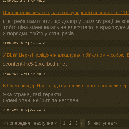
19.09.2022 15:27
|
Рейтинг: 2
Наскільки змінилася ціна на популярний боєприпас за 111 
Щє треба пам'ятати, що доляр у 1910-му році це зов
Тобто ціна зменшилась не вдесятеро, а враховуючи
2 порядки, тобто у сотні разів.
14.06.2022 10:02
|
Рейтинг: 2
У Білій Церкві поліціянти влаштували бійку поміж собою. 
scontent-frx5-1.xx.fbcdn.net
16.08.2021 13:36
|
Рейтинг: 0
В Одесі офіцер Нацгвардії вистрелив собі в ногу, коли пер
Яка страна, такі теракти.
Олені олені небриті та неголені.
26.07.2021 18:05
|
Рейтинг: 0
‹‹ попередня
наступна ››
1
2
3
4
5
наступна ››