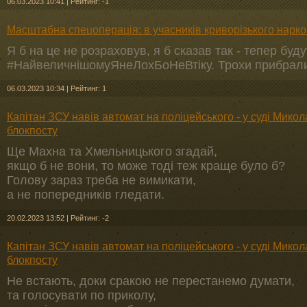
06.03.2023 10:41
|
Рейтинг: -1
Масштабна спецоперація: в учасників криворізького нарк
Я б на це не розраховув, я б сказав так - тепер бу
#НайвеличнішомуЯнеЛохБоНеВтіку. Трохи прибрали
06.03.2023 10:34
|
Рейтинг: 1
Капітан ЗСУ навів автомат на поліцейського - у суді Мико
блокпосту
Ще Махна та Хмельницького згадай,
якщо б не вони, то може тоді теж краще було б?
Голову зараз треба не вимикати,
а не попередників гледати.
20.02.2023 13:52
|
Рейтинг: -2
Капітан ЗСУ навів автомат на поліцейського - у суді Мико
блокпосту
Не встають, доки сракою не перестанемо думати,
та голосувати по приколу,