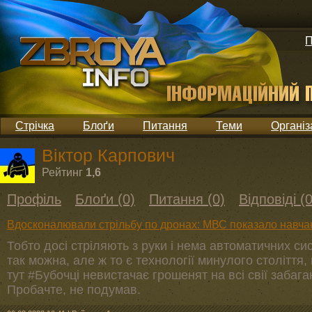
П
Стрічка
Блоґи
Питання
Теми
Організ
Віктор Карпович
Рейтинг
1,6
Профіль
Блоґи (0)
Питання (0)
Відповіді (0
Вдосконалювали стрільбу по дронах: МВС показало навча
Тобто досі стріляють з руки і нема автоматичних с
так можна, але ж то є технології минулого століття, 
тут #Бубочці невистачає грошенят на всі свії забаган
Пробачте, не подумав.