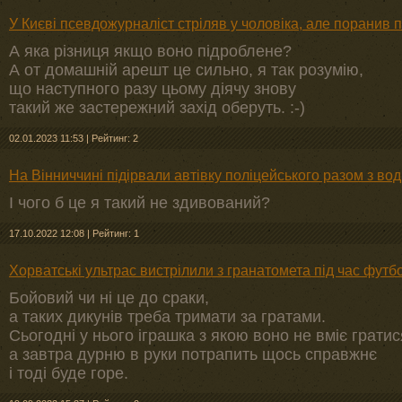
У Києві псевдожурналіст стріляв у чоловіка, але поранив
А яка різниця якщо воно підроблене?
А от домашній арешт це сильно, я так розумію,
що наступного разу цьому діячу знову
такий же застережний захід оберуть. :-)
02.01.2023 11:53
|
Рейтинг: 2
На Вінниччині підірвали автівку поліцейського разом з вод
І чого б це я такий не здивований?
17.10.2022 12:08
|
Рейтинг: 1
Хорватські ультрас вистрілили з гранатомета під час футб
Бойовий чи ні це до сраки,
а таких дикунів треба тримати за гратами.
Сьогодні у нього іграшка з якою воно не вміє гратис
а завтра дурню в руки потрапить щось справжнє
і тоді буде горе.