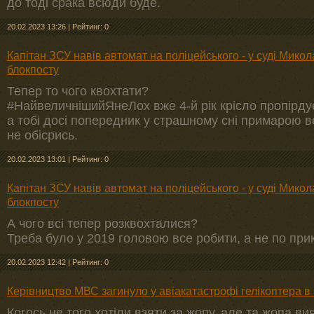
до тоді срака всюди буде.
20.02.2023 13:26
|
Рейтинг: 0
Капітан ЗСУ навів автомат на поліцейського - у суді Мико
блокпосту
Тепер то чого квохтати?
#НайвеличнішийЯнеЛох вже 4-й рік крісло пропірду
а тобі досі попередник у страшному сні примарою в
не обісрись.
20.02.2023 13:01
|
Рейтинг: 0
Капітан ЗСУ навів автомат на поліцейського - у суді Мико
блокпосту
А чого всі тепер розквохталися?
Треба було у 2019 головою все робити, а не по при
20.02.2023 12:42
|
Рейтинг: 0
Керівництво МВС загинуло у авіакатастрофі гелікоптера 
Когось не того хотіли взяти за жопу, але та жопа в