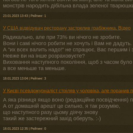
монстрів народить дібільна влада зеленої тварюшк
23.01.2023 13:43
|
Рейтинг: 1
У США відвідувач ресторану застрелив грабіжника. Відео
Радикально, але при 73% ви нічого не зробите.
Вони і самі нічого робити не хочуть і Вам не дадуть.
А "их всех валить надо!" не спрацює, Вас першим і 
Невже ви на інше розраховуєте?
Виховання наступного покоління, щоб з часом було
а все меньше та меньше.
18.01.2023 13:04
|
Рейтинг: 3
У Києві псевдожурналіст стріляв у чоловіка, але поранив
А яка різниця якщо воно (редакційне посвідчення) 
А от домашній арешт це сильно, я так розумію,
що наступного разу цьому діячу знову
такий же застережний захід оберуть. :-)
18.01.2023 12:35
|
Рейтинг: 0