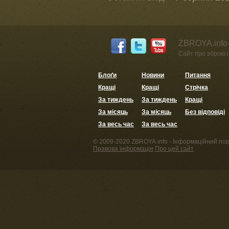
ZBROYA.info 
Сайт про зброю і 
Блоґи
Новини
Питання
Кращі
Кращі
Стрічка
За тиждень
За тиждень
Кращі
За місяць
За місяць
Без відповіді
За весь час
За весь час
© 2009-2020 ZBROYA.info - Інформаційний пор
Правова інформація
Про цей сайт