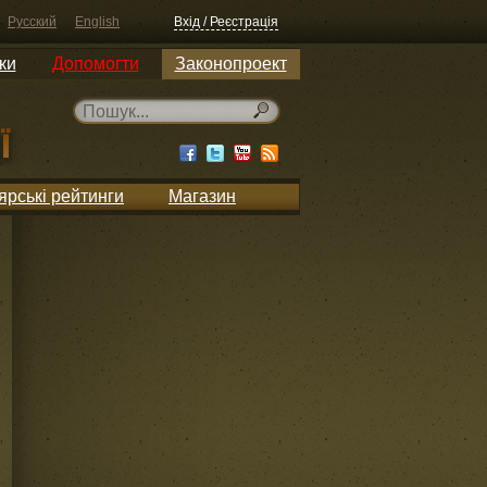
Русский
English
Вхід / Реєстрація
ки
Допомогти
Законопроект
ярські рейтинги
Магазин