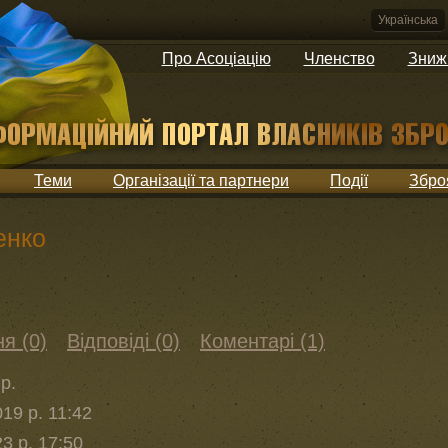
Українська
Про Асоціацію
Членство
Зниж
Теми
Організації та партнери
Події
Збро
енко
я (0)
Відповіді (0)
Коментарі (1)
р.
19 р. 11:42
3 р. 17:50