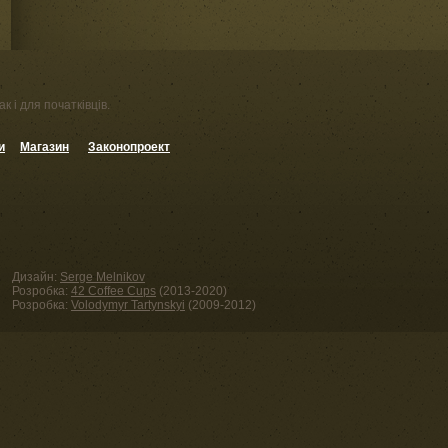
к і для початківців.
и
Магазин
Законопроект
Дизайн:
Serge Melnikov
Розробка:
42 Coffee Cups
(2013-2020)
Розробка:
Volodymyr Tartynskyi
(2009-2012)