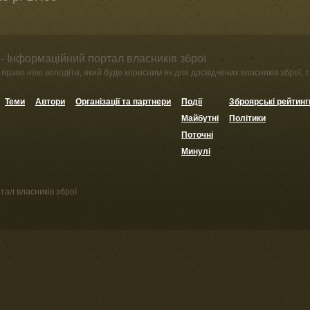
- Інформаційний портал власників зброї
право нею володіти, який буде корисним як для досвідчених власників зброї, та
Теми
Автори
Організації та партнери
Події
Зброярські рейтинг
Майбутні
Політики
Поточні
Минулі
тал власників зброї