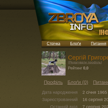
Стрічка
Блоґи
Питання
Сергій Григор
(
Редагувати профіль
)
Рейтинг
0,0
Профіль
Блоґи (0)
Питанн
Дата народження
2 січня 1965 
Зареєстрованний
16 серпня 20
Останній вхід
7 серпня 202