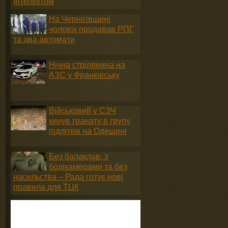
інтелектом
На Чернігівщині
чоловік продавав РПГ
та два автомати
Нічна стрілянина на
АЗС у Франківську
Військовий у СЗЧ
кинув гранату в групу
підлітків на Одещині
Без балаклав, з
бодікамерами та без
насильства – Рада готує нові
правила для ТЦК