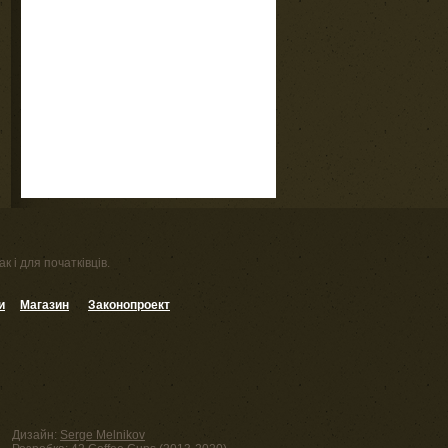
к і для початківців.
и
Магазин
Законопроект
Дизайн:
Serge Melnikov