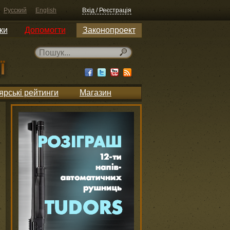
Русский
English
Вхід / Реєстрація
ки
Допомогти
Законопроект
ярські рейтинги
Магазин