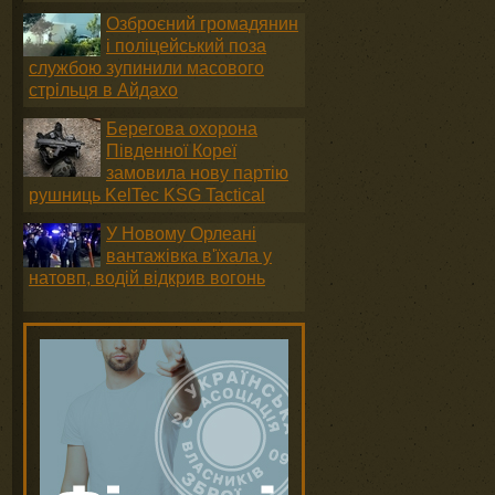
Озброєний громадянин
і поліцейський поза
службою зупинили масового
стрільця в Айдахо
Берегова охорона
Південної Кореї
замовила нову партію
рушниць KelTec KSG Tactical
У Новому Орлеані
вантажівка в'їхала у
натовп, водій відкрив вогонь