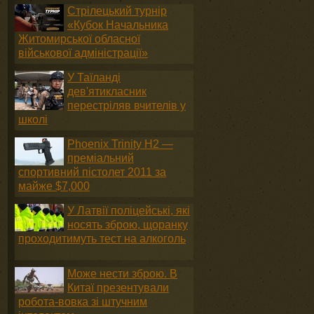
Стрілецький турнір
«Кубок Начальника
Житомирської обласної
військової адміністрації»
У Таїланді
дев'ятикласник
перестріляв вчителів у
школі
Phoenix Trinity H2 —
преміальний
спортивний пістолет 2011 за
майже $7,000
У Латвії поліцейські, які
носять зброю, щоранку
проходитимуть тест на алкоголь
Може нести зброю. В
Китаї презентували
робота-вовка зі штучним