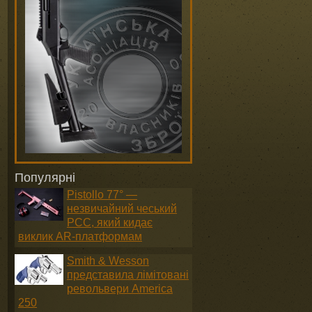
Популярні
Pistollo 77° —
незвичайний чеський
PCC, який кидає
виклик AR-платформам
Smith & Wesson
представила лімітовані
револьвери America
250