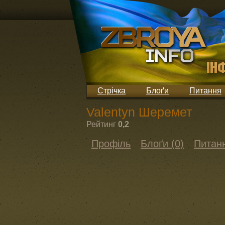
Стрічка
Блоґи
Питання
Valentyn Шеремет
Рейтинг
0,2
Профіль
Блоґи (0)
Питанн