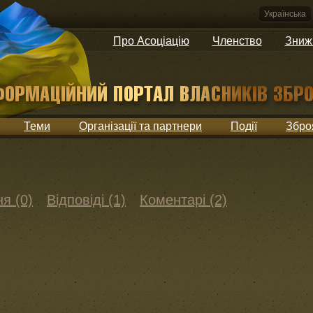
Українська
Про Асоціацію
Членство
Зниж
Теми
Організації та партнери
Події
Збро
я (0)
Відповіді (1)
Коментарі (2)