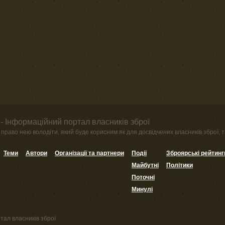
- Інформаційний портал власників зброї
право нею володіти, який буде корисним як для досвідчених власників зброї, та
Теми
Автори
Організації та партнери
Події
Зброярські рейтинг
Майбутні
Політики
Поточні
Минулі
тал власників зброї