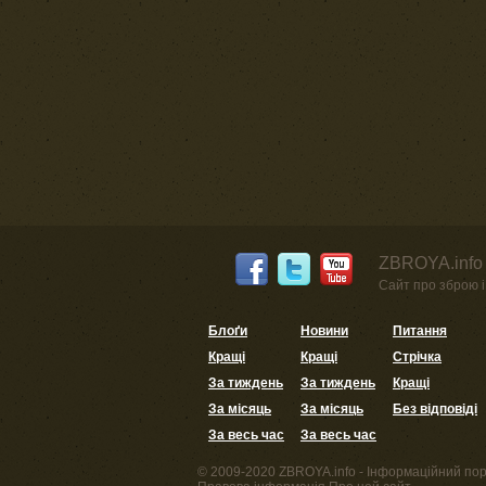
ZBROYA.info 
Сайт про зброю і 
Блоґи
Новини
Питання
Кращі
Кращі
Стрічка
За тиждень
За тиждень
Кращі
За місяць
За місяць
Без відповіді
За весь час
За весь час
© 2009-2020 ZBROYA.info - Інформаційний пор