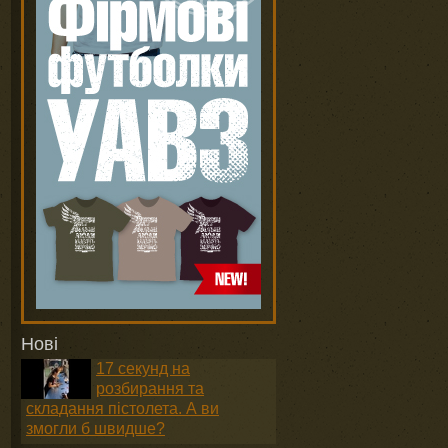
Нові
17 секунд на
розбирання та
складання пістолета. А ви
змогли б швидше?