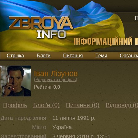
П
Стрічка
Блоґи
Питання
Теми
Організ
Іван Лізунов
(
Редагувати профіль
)
Рейтинг
0,0
Профіль
Блоґи (0)
Питання (0)
Відповіді (0
Дата народження
11 липня 1991 р.
Місто
Україна
Зареєстрованний
3 червня 2019 р. 13:51