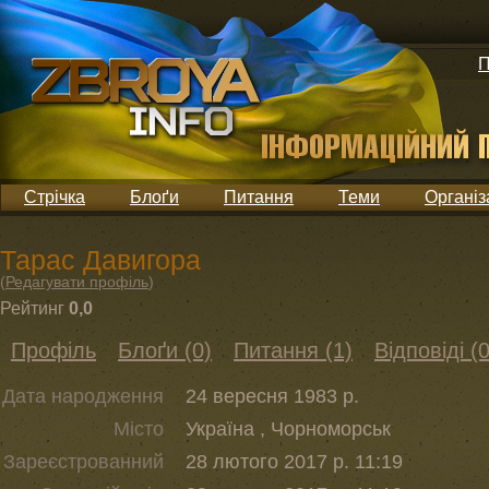
П
Стрічка
Блоґи
Питання
Теми
Організ
Тарас Давигора
(
Редагувати профіль
)
Рейтинг
0,0
Профіль
Блоґи (0)
Питання (1)
Відповіді (0
Дата народження
24 вересня 1983 р.
Місто
Україна , Чорноморськ
Зареєстрованний
28 лютого 2017 р. 11:19