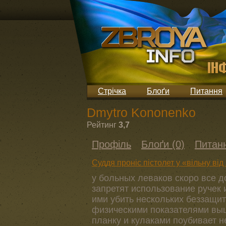
Стрічка
Блоґи
Питання
Dmytro Kononenko
Рейтинг
3,7
Профіль
Блоґи (0)
Питанн
Суддя проніс пістолет у «вільну від 
у больных леваков скоро все д
запретят использование ручек и
ими убить нескольких беззащит
физическими показателями выше
планку и кулаками поубивает н