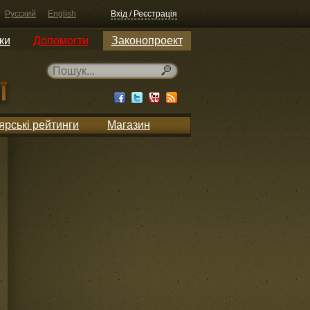
Русский
English
Вхід / Реєстрація
ки
Допомогти
Законопроект
ярські рейтинги
Магазин