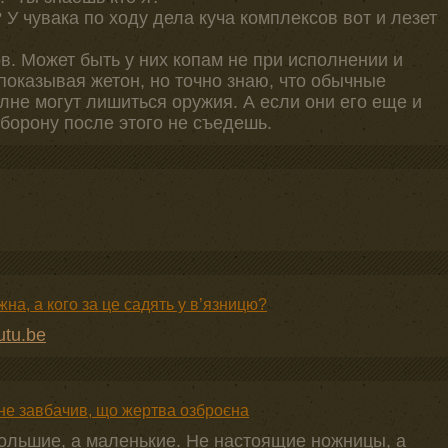
 У чувака по ходу дела куча комплексов вот и лезет
в. Может быть у них копам не при исполнении и
показывая жетон, но точно знаю, что обычные
лне могут лишиться оружия. А если они его еще и
оборону после этого не съедешь.
а, а кого за це садять у в’язницю?
utu.be
 не завбачив, що жертва озброєна
 большие, а маленькие. Не настоящие ножницы, а