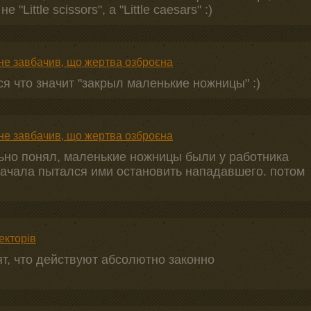
Little scissors", а "Little caesars" :)
 не завбачив, що жертва озброєна
ся что значит "закрыл маленькие ножницы" :)
 не завбачив, що жертва озброєна
льно понял, маленькие ножницы были у работника
 сначала пытался ими остановить нападавшего. потом
екторів
ят, что действуют абсолютно законно