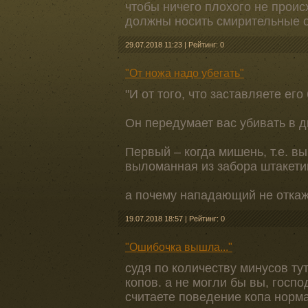
чтобы ничего плохого не прои
должны носить смирительные 
29.07.2018 11:23
|
Рейтинг: 0
"От ножа надо убегать"
"И от того, что заставляете его
Он передумает вас убивать в д
Первый – когда мишень, т.е. в
выломанная из забора штакети
а почему нападающий не откаже
19.07.2018 18:57
|
Рейтинг: 0
"Ошибочка вышла..."
судя по количеству минусов ту
копов. а не могли бы вы, госпо
считаете поведение копа нор