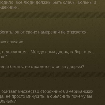
сходило, все люди должны быть слабы, больны и
ошейники.
 бегать, он от своих намерений не откажется.
вух случаях.
ы, недосягаемы. Между вами дверь, забор, стул,
на."
тся бегать, но откажется стоя за дверью?
т обитает множество сторонников американских
да, не просто минусить, а объяснить почему вы
мальным?