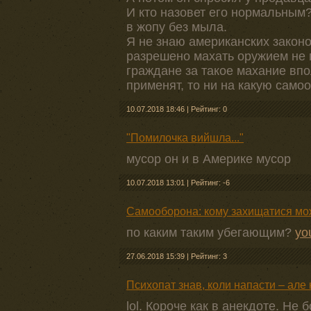
И кто назовет его нормальным?
в жопу без мыла.
Я не знаю американских законо
разрешено махать оружием не 
граждане за такое махание впо
применят, то ни на какую само
10.07.2018 18:46
|
Рейтинг: 0
"Помилочка вийшла..."
мусор он и в Америке мусор
10.07.2018 13:01
|
Рейтинг: -6
Самооборона: кому захищатися можн
по каким таким убегающим?
yo
27.06.2018 15:39
|
Рейтинг: 3
Психопат знав, коли напасти – але
lol. Короче как в анекдоте. Не