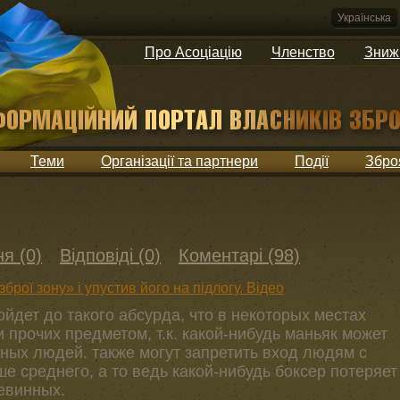
Українська
Про Асоціацію
Членство
Зниж
Теми
Організації та партнери
Події
Збро
я (0)
Відповіді (0)
Коментарі (98)
зброї зону» і упустив його на підлогу. Відео
ойдет до такого абсурда, что в некоторых местах
 прочих предметом, т.к. какой-нибудь маньяк может
ных людей. также могут запретить вход людям с
 среднего, а то ведь какой-нибудь боксер потеряет
евинных.