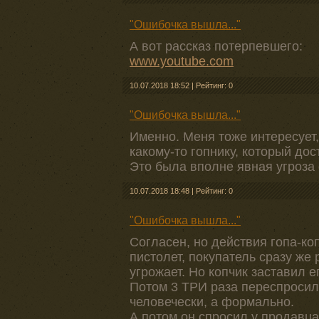
"Ошибочка вышла..."
А вот рассказ потерпевшего:
www.youtube.com
10.07.2018 18:52
|
Рейтинг: 0
"Ошибочка вышла..."
Именно. Меня тоже интересует
какому-то гопнику, который до
Это была вполне явная угроза
10.07.2018 18:48
|
Рейтинг: 0
"Ошибочка вышла..."
Согласен, но действия гопа-ко
пистолет, покупатель сразу же 
угрожает. Но копчик заставил е
Потом 3 ТРИ раза переспросил 
человечески, а формально.
А потом он спросил у продавца: