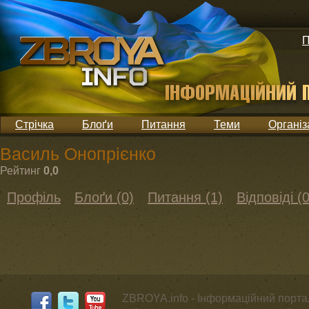
П
Стрічка
Блоґи
Питання
Теми
Організ
Василь Онопрієнко
Рейтинг
0,0
Профіль
Блоґи (0)
Питання (1)
Відповіді (0
ZBROYA.info - Інформаційний портал