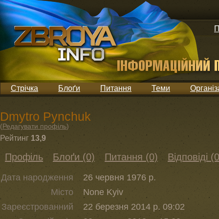
П
Стрічка
Блоґи
Питання
Теми
Організ
Dmytro Pynchuk
(
Редагувати профіль
)
Рейтинг
13,9
Профіль
Блоґи (0)
Питання (0)
Відповіді (0
Дата народження
26 червня 1976 р.
Місто
None Kyiv
Зареєстрованний
22 березня 2014 р. 09:02