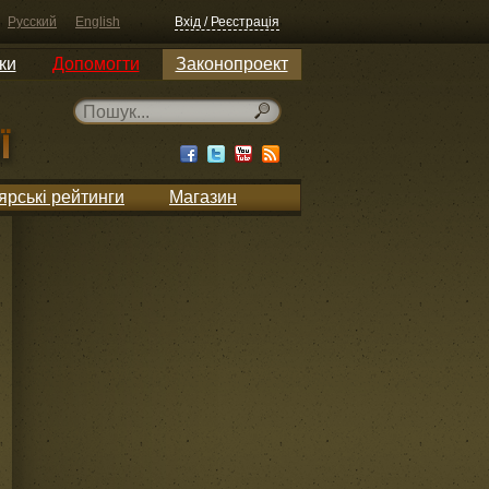
Русский
English
Вхід / Реєстрація
ки
Допомогти
Законопроект
ярські рейтинги
Магазин