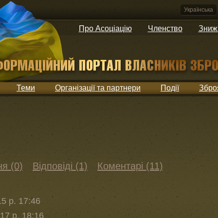
Українська
Про Асоціацію
Членство
Зниж
Теми
Організації та партнери
Події
Збро
я (0)
Відповіді (1)
Коментарі (11)
5 р. 17:46
17 р. 18:16