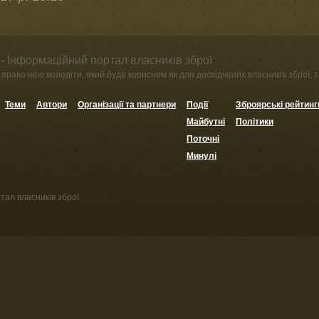
- Інформаційний портал власників зброї
право нею володіти, який буде корисним як для досвідчених власників зброї, та
Теми
Автори
Організації та партнери
Події
Зброярські рейтинг
Майбутні
Політики
Поточні
Минулі
тал власників зброї