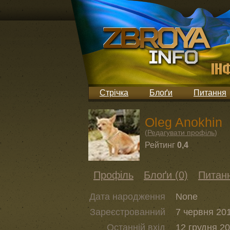
Стрічка
Блоґи
Питання
Oleg Anokhin
(
Редагувати профіль
)
Рейтинг
0,4
Профіль
Блоґи (0)
Питанн
Дата народження
None
Зареєстрованний
7 червня 201
Останній вхід
12 грудня 20