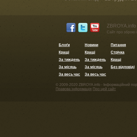
ZBROYA.info 
Сайт про зброю і 
Блоґи
Новини
Питання
Кращі
Кращі
Стрічка
За тиждень
За тиждень
Кращі
За місяць
За місяць
Без відповіді
За весь час
За весь час
© 2009-2020 ZBROYA.info - Інформаційний пор
Правова інформація
Про цей сайт