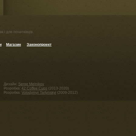
к і для початківців.
и
Магазин
Законопроект
Дизайн:
Serge Melnikov
Розробка:
42 Coffee Cups
(2013-2020)
Розробка:
Volodymyr Tartynskyi
(2009-2012)