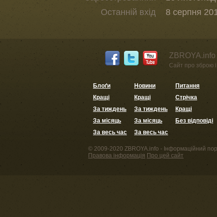
Останній вхід
8 серпня 201
ZBROYA.info 
Сайт про зброю і 
Блоґи
Новини
Питання
Кращі
Кращі
Стрічка
За тиждень
За тиждень
Кращі
За місяць
За місяць
Без відповіді
За весь час
За весь час
© 2009-2020 ZBROYA.info - Інформаційний пор
Правова інформація
Про цей сайт