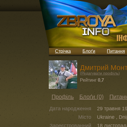
Стрічка
Блоґи
Питання
Дмитрий Мон
(
Редагувати профіль
)
Рейтинг
0,7
Профіль
Блоґи (0)
Питанн
Дата народження
29 травня 19
Місто
Ukraine , Dn
Зареєстрованний
18 листопада