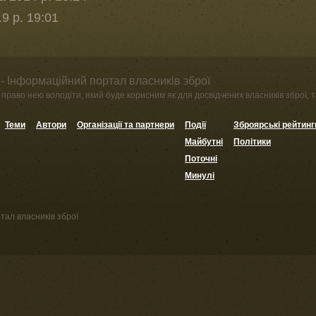
9 р. 19:01
- Інформаційний портал власників зброї
право нею володіти, який буде корисним як для досвідчених власників зброї, та
Теми
Автори
Організації та партнери
Події
Зброярські рейтинг
Майбутні
Політики
Поточні
Минулі
тал власників зброї