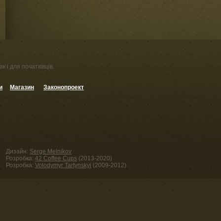
к і для початківців.
и
Магазин
Законопроект
Дизайн:
Serge Melnikov
Розробка:
42 Coffee Cups
(2013-2020)
Розробка:
Volodymyr Tartynskyi
(2009-2012)