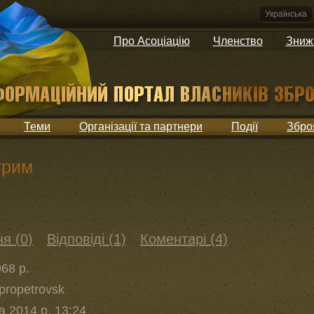
Українська
Про Асоціацію
Членство
Зниж
Теми
Організації та партнери
Події
Збро
трим
я (0)
Відповіді (1)
Коментарі (4)
68 р.
ipropetrovsk
 2014 р. 13:24