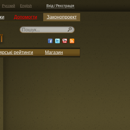
Русский
English
Вхід / Реєстрація
ки
Допомогти
Законопроект
ярські рейтинги
Магазин