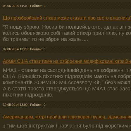
03.06.2014 14:34
|
Рейтинг: 2
Що прозбройовий стікер може сказати про свого власника
"Я ношу зброю. Носив би поліцейського, однак він зан
колись обовязково собі такий стікер приліплю, ну к
бо травмат то не зброя на жаль ....
02.06.2014 13:29
|
Рейтинг: 0
Армія США ставитиме на озброєння модифіковані карабі
М4А1 - станом на сьогоднішній день на озброєнні т
США. Більшість піхотних підрозділів мають на озбр
компонентів SOPMOD M4 Accessory Kit, і бехз можли
А в статті просто стверджується що М4А1 стає базо
піхотних підрозділів.
30.05.2014 13:09
|
Рейтинг: 0
Американцям, котрі пройшли прискорені курси, відмовилися
з тим щоб інструктаж і навчання було під жорстким к