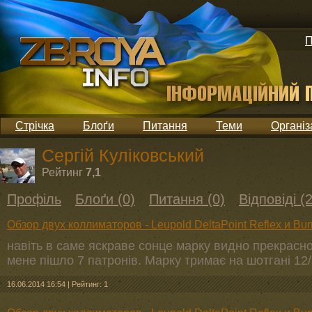
П
Стрічка
Блоґи
Питання
Теми
Організ
Сергій Куліковський
Рейтинг
7,1
Профіль
Блоґи (0)
Питання (0)
Відповіді (2
Обзор двух коллиматоров - Leupold DeltaPoint Reflex и Burri
навіть в саме яскраве сонце марку видно прекрасно,
мене пішло 7 патронів. Марку тримає на шотгані 12/
16.06.2014 16:54
|
Рейтинг: 1