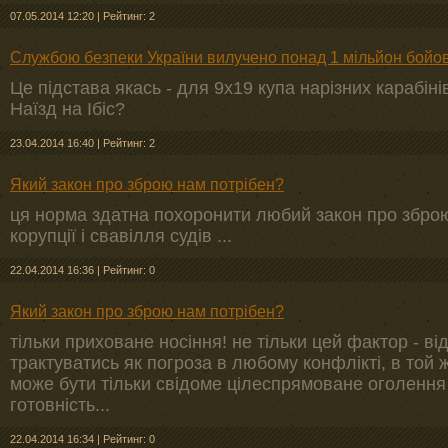
07.05.2014 12:20
|
Рейтинг: 2
Службою безпеки України вилучено понад 1 мільйон бойов
Це підстава якась - для 9х19 купа нарізних карабіні
Наїзд на Ібіс?
23.04.2014 16:40
|
Рейтинг: 2
Який закон про зброю нам потрібен?
ця норма здатна похоронити любий закон про зброю
корупції і свавілля судів ...
22.04.2014 16:36
|
Рейтинг: 0
Який закон про зброю нам потрібен?
тільки приховане носіння! не тільки цей фактор - в
трактуватись як погроза в любому конфлікті, в той 
може бути тільки свідоме цілеспрямоване оголення з
готовність...
22.04.2014 16:34
|
Рейтинг: 0