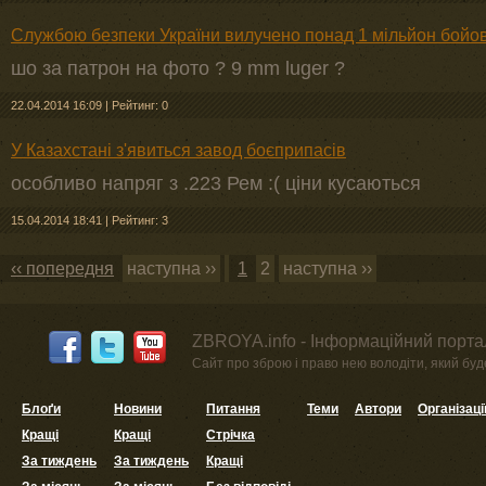
Службою безпеки України вилучено понад 1 мільйон бойов
шо за патрон на фото ? 9 mm luger ?
22.04.2014 16:09
|
Рейтинг: 0
У Казахстані з'явиться завод боєприпасів
особливо напряг з .223 Рем :( ціни кусаються
15.04.2014 18:41
|
Рейтинг: 3
‹‹ попередня
наступна ››
1
2
наступна ››
ZBROYA.info - Інформаційний портал
Сайт про зброю і право нею володіти, який буде 
Блоґи
Новини
Питання
Теми
Автори
Організаці
Кращі
Кращі
Стрічка
За тиждень
За тиждень
Кращі