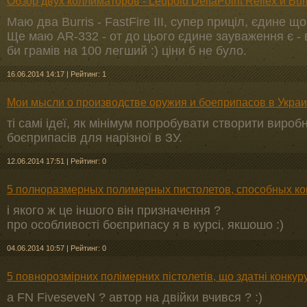
Обзор двух коллиматоров - Leupold DeltaPoint Reflex и Burri
Маю два Burris - FastFire III, супер приціл, єдине 
Ще маю AR-332 - от до цього єдине зауваження є - в
би грамів на 100 легший :) ціни б не було.
16.06.2014 14:17
|
Рейтинг: 1
Мои мысли о производстве оружия и боеприпасов в Укра
ті самі ідеї, як мінімум попробувати створити вир
боєприпасів для нарізної в ЗУ.
12.06.2014 17:51
|
Рейтинг: 0
5 полноразмерных полимерных пистолетов, способных кон
і якого ж це іншого він призначення ?
про особливості боєприпасу я в курсі, якшошо :)
04.06.2014 10:57
|
Рейтинг: 0
5 повнорозмірних полімерних пістолетів, що здатні конкур
а FN FiveseveN ? автор на двійки вчився ? :)