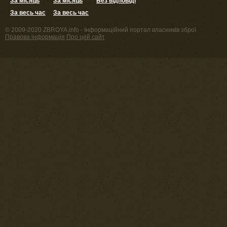
За місяць
За місяць
Без відповіді
За весь час
За весь час
© 2009-2020 ZBROYA.info - Інформаційний портал власників зброї
Правова інформація
Про цей сайт