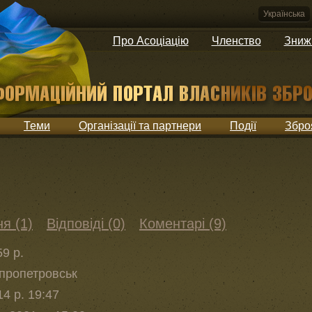
Українська
Про Асоціацію
Членство
Зниж
Теми
Організації та партнери
Події
Збро
я (1)
Відповіді (0)
Коментарі (9)
59 р.
іпропетровськ
4 р. 19:47