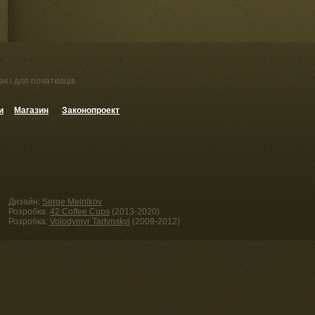
к і для початківців.
и
Магазин
Законопроект
Дизайн:
Serge Melnikov
Розробка:
42 Coffee Cups
(2013-2020)
Розробка:
Volodymyr Tartynskyi
(2009-2012)