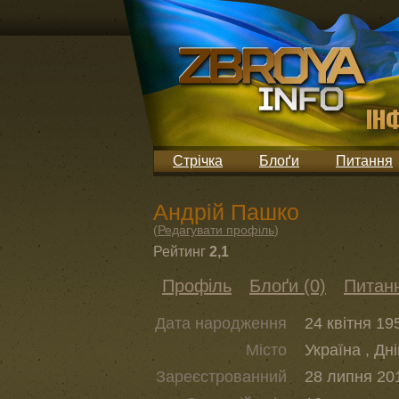
Стрічка
Блоґи
Питання
Андрій Пашко
(
Редагувати профіль
)
Рейтинг
2,1
Профіль
Блоґи (0)
Питанн
Дата народження
24 квітня 19
Місто
Україна , Дн
Зареєстрованний
28 липня 201