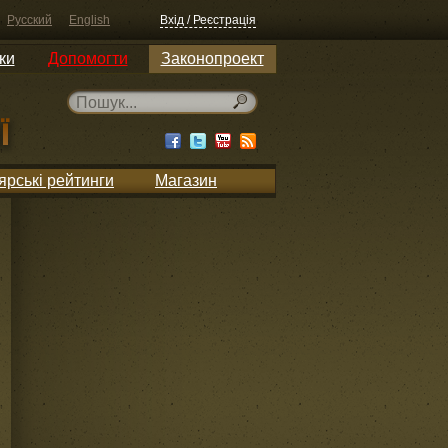
Русский
English
Вхід / Реєстрація
ки
Допомогти
Законопроект
ярські рейтинги
Магазин