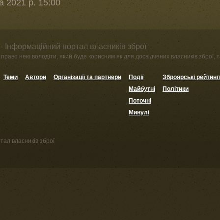
 2021 р. 15:00
- Інформаційний портал власників зброї
право нею володіти, який буде корисним як для досвідчених власників зброї, та
Теми
Автори
Організації та партнери
Події
Зброярські рейтинг
Майбутні
Політики
Поточні
Минулі
тал власників зброї