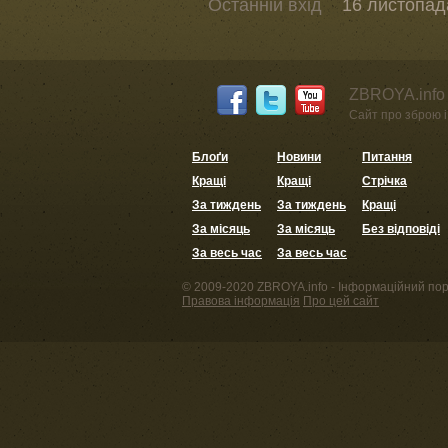
Останній вхід
16 листопада
ZBROYA.info 
Сайт про зброю і 
Блоґи
Новини
Питання
Кращі
Кращі
Стрічка
За тиждень
За тиждень
Кращі
За місяць
За місяць
Без відповіді
За весь час
За весь час
© 2009-2020 ZBROYA.info - Інформаційний пор
Правова інформація
Про цей сайт