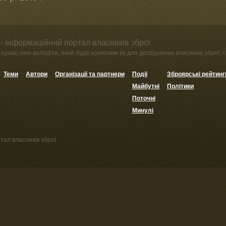
- Інформаційний портал власників зброї
право нею володіти, який буде корисним як для досвідчених власників зброї, та
Теми
Автори
Організації та партнери
Події
Зброярські рейтинг
Майбутні
Політики
Поточні
Минулі
тал власників зброї