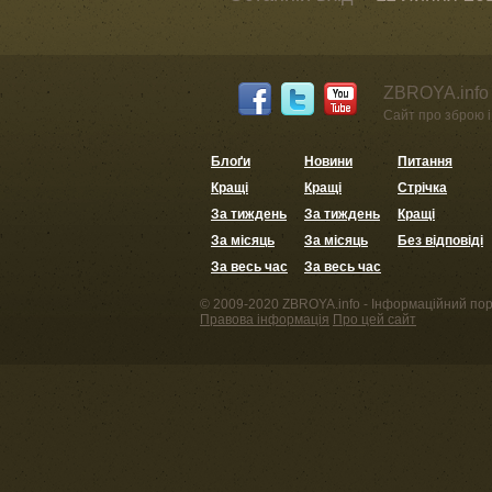
ZBROYA.info 
Сайт про зброю і 
Блоґи
Новини
Питання
Кращі
Кращі
Стрічка
За тиждень
За тиждень
Кращі
За місяць
За місяць
Без відповіді
За весь час
За весь час
© 2009-2020 ZBROYA.info - Інформаційний пор
Правова інформація
Про цей сайт