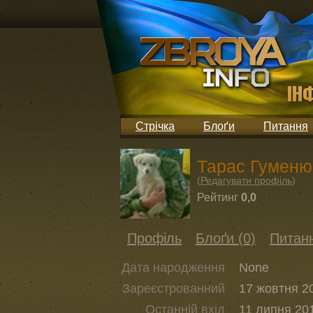
Стрічка
Блоґи
Питання
Тарас Гуменю
(
Редагувати профіль
)
Рейтинг
0,0
Профіль
Блоґи (0)
Питанн
Дата народження
None
Зареєстрованний
17 жовтня 20
Останній вхід
11 липня 201