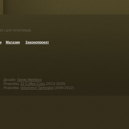
к і для початківців.
и
Магазин
Законопроект
Дизайн:
Serge Melnikov
Розробка:
42 Coffee Cups
(2013-2020)
Розробка:
Volodymyr Tartynskyi
(2009-2012)