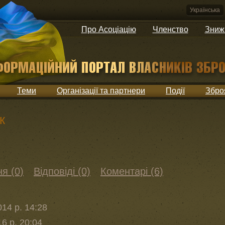
Українська
Про Асоціацію
Членство
Зниж
Теми
Організації та партнери
Події
Збро
к
я (0)
Відповіді (0)
Коментарі (6)
14 р. 14:28
6 р. 20:04