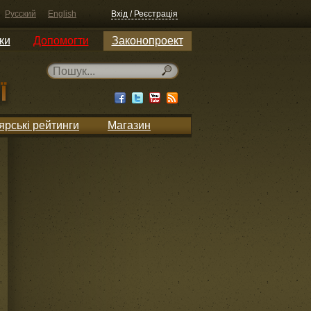
Русский
English
Вхід / Реєстрація
ки
Допомогти
Законопроект
ярські рейтинги
Магазин