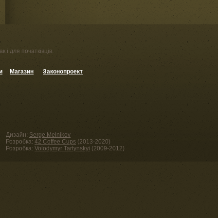
к і для початківців.
и
Магазин
Законопроект
Дизайн:
Serge Melnikov
Розробка:
42 Coffee Cups
(2013-2020)
Розробка:
Volodymyr Tartynskyi
(2009-2012)