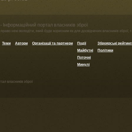
- Інформаційний портал власників зброї
право нею володіти, який буде корисним як для досвідчених власників зброї, та
Теми
Автори
Організації та партнери
Події
Зброярські рейтинг
Майбутні
Політики
Поточні
Минулі
тал власників зброї