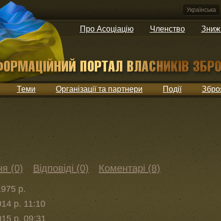
Українська
Про Асоціацію
Членство
Зниж
Теми
Організації та партнери
Події
Збро
я (0)
Відповіді (0)
Коментарі (8)
975 р.
14 р. 11:10
15 р. 09:31