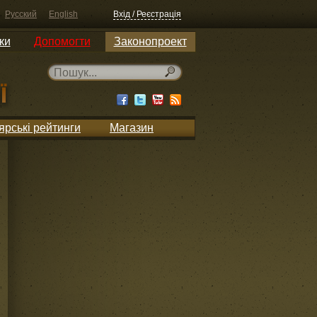
Русский
English
Вхід / Реєстрація
ки
Допомогти
Законопроект
ярські рейтинги
Магазин