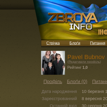
Стрічка
Блоґи
Питання
Pavel Bubnov
(
Редагувати профіль
)
Рейтинг
1,0
Профіль
Блоґи (0)
Питанн
Дата народження
10 березня 1
Зареєстрованний
8 вересня 20
Останній вхід
30 серпня 20