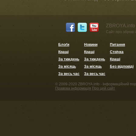
ZBROYA.info 
Сайт про зброю і 
Блоґи
Новини
Питання
Кращі
Кращі
Стрічка
За тиждень
За тиждень
Кращі
За місяць
За місяць
Без відповіді
За весь час
За весь час
© 2009-2020 ZBROYA.info - Інформаційний пор
Правова інформація
Про цей сайт