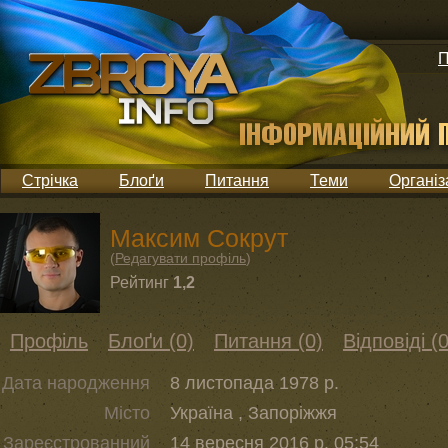
П
Стрічка
Блоґи
Питання
Теми
Організ
Максим Сокрут
(
Редагувати профіль
)
Рейтинг
1,2
Профіль
Блоґи (0)
Питання (0)
Відповіді (0
Дата народження
8 листопада 1978 р.
Місто
Україна , Запоріжжя
Зареєстрованний
14 вересня 2016 р. 05:54