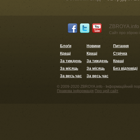
ZBROYA.info 
Сайт про зброю і 
Блоґи
Новини
Питання
Кращі
Кращі
Стрічка
За тиждень
За тиждень
Кращі
За місяць
За місяць
Без відповіді
За весь час
За весь час
© 2009-2020 ZBROYA.info - Інформаційний пор
Правова інформація
Про цей сайт