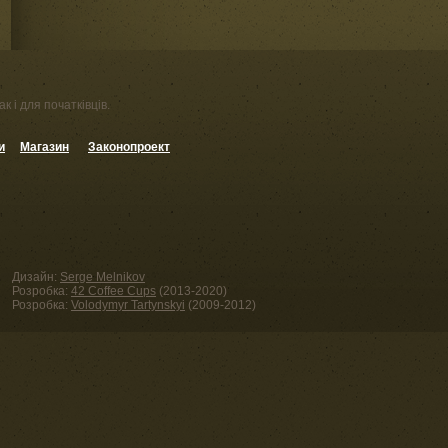
к і для початківців.
и
Магазин
Законопроект
Дизайн:
Serge Melnikov
Розробка:
42 Coffee Cups
(2013-2020)
Розробка:
Volodymyr Tartynskyi
(2009-2012)