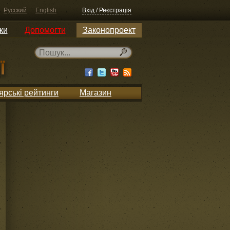
Русский
English
Вхід / Реєстрація
ки
Допомогти
Законопроект
ярські рейтинги
Магазин