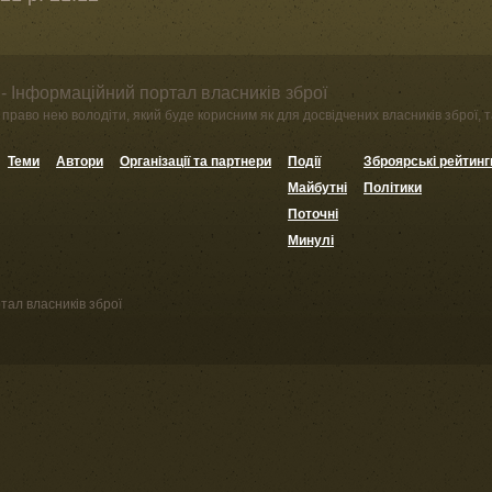
- Інформаційний портал власників зброї
право нею володіти, який буде корисним як для досвідчених власників зброї, та
Теми
Автори
Організації та партнери
Події
Зброярські рейтинг
Майбутні
Політики
Поточні
Минулі
тал власників зброї