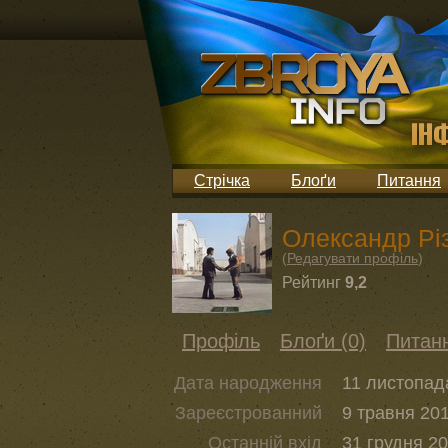
Стрічка
Блоґи
Питання
Олександр Рі
(
Редагувати профіль
)
Рейтинг
9,2
Профіль
Блоґи (0)
Питанн
Дата народження
11 листопад
Зареєстрованний
9 травня 201
Останній вхід
31 грудня 20