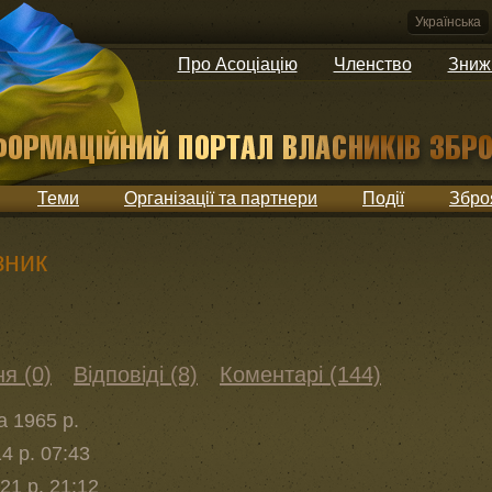
Українська
Про Асоціацію
Членство
Зниж
Теми
Організації та партнери
Події
Збро
зник
я (0)
Відповіді (8)
Коментарі (144)
а 1965 р.
4 р. 07:43
21 р. 21:12