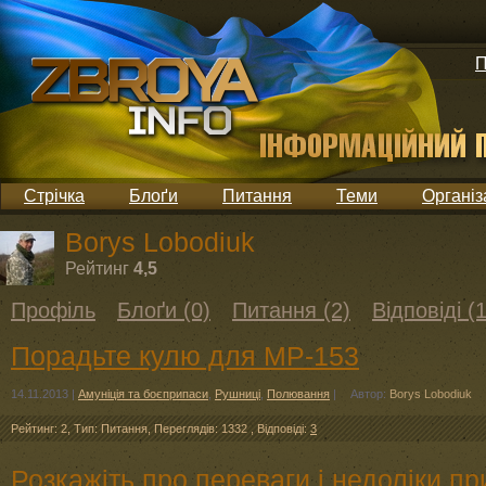
П
Стрічка
Блоґи
Питання
Теми
Організ
Borys Lobodiuk
Рейтинг
4,5
Профіль
Блоґи (0)
Питання (2)
Відповіді (1
Порадьте кулю для МР-153
14.11.2013
|
Амуніція та боєприпаси
,
Рушниці
,
Полювання
|
Автор:
Borys Lobodiuk
Рейтинг: 2
,
Тип: Питання
,
Переглядів: 1332
,
Відповіді:
3
Розкажіть про переваги і недоліки пр