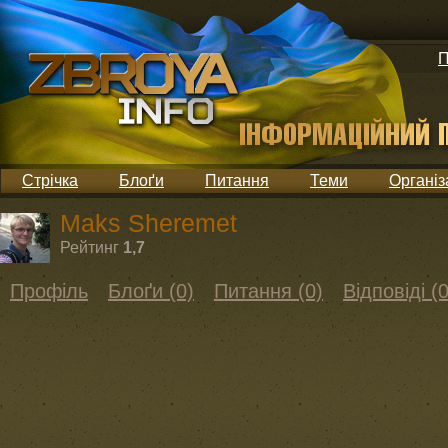
П
Стрічка
Блоґи
Питання
Теми
Організ
Maks Sheremet
Рейтинг
1,7
Профіль
Блоґи (0)
Питання (0)
Відповіді (0