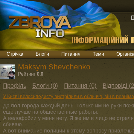
П
Стрічка
Блоґи
Питання
Теми
Організ
Maksym Shevchenko
Рейтинг
0,0
Профіль
Блоґи (0)
Питання (0)
Відповіді (2
У Києві велосипедисту вистрілили в обличчя, він в реаніма
Да пол города каждый день. Только им не руки пож
еще лучше на общественные работы.
А велофобии у меня нету. Я же им в лицо не стре
сбиваю.
А вот внимание полиции к этому вопросу привлечь 