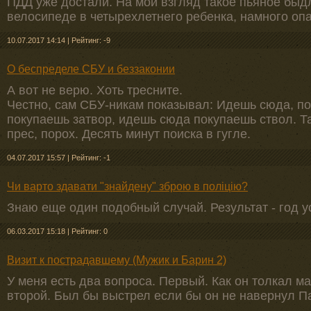
ПДД уже достали. На мой взгляд такое пьяное бы
велосипеде в четырехлетнего ребенка, намного опа
10.07.2017 14:14
|
Рейтинг: -9
О беспределе СБУ и беззаконии
А вот не верю. Хоть тресните.
Честно, сам СБУ-никам показывал: Идешь сюда, по
покупаешь затвор, идешь сюда покупаешь ствол. Та
прес, порох. Десять минут поиска в гугле.
04.07.2017 15:57
|
Рейтинг: -1
Чи варто здавати "знайдену" зброю в поліцію?
Знаю еще один подобный случай. Результат - год у
06.03.2017 15:18
|
Рейтинг: 0
Визит к пострадавшему (Мужик и Барин 2)
У меня есть два вопроса. Первый. Как он толкал ма
второй. Был бы выстрел если бы он не навернул П