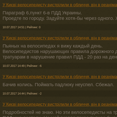
У Києві велосипедисту вистрілили в обличчя, він в реаніма
Параграф 6,пункт 6-в ПДД Украины.
Проедте по городу. Задуйте хотя-бы через одного.
10.07.2017 14:51
|
Рейтинг: 0
У Києві велосипедисту вистрілили в обличчя, він в реаніма
Пьяных на велосипедах я вижу каждый день.
Велосипедистов нарушающих правила дорожного д
тратуарам в нарушение правил ПДД - 20 раз на ден
10.07.2017 14:49
|
Рейтинг: -6
У Києві велосипедисту вистрілили в обличчя, він в реаніма
Бачив колись. Поймать падлюку неуспел. Сбежал.
10.07.2017 14:44
|
Рейтинг: -2
У Києві велосипедисту вистрілили в обличчя, він в реаніма
Подробностей не знаю. Но эти велосепедисты на т