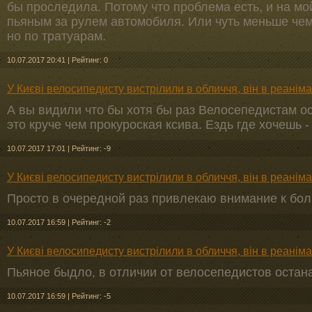
бы проследила. Потому что проблема есть, и на мо
пьяным за рулем автомобиля. Или чуть меньше че
но по тратуарам.
10.07.2017 20:41
|
Рейтинг: 0
У Києві велосипедисту вистрілили в обличчя, він в реаніма
А вы видили что бы хотя бы раз Велосепедистам 
это круче чем прокуроская ксива. Ездь где хочешь -
10.07.2017 17:01
|
Рейтинг: -9
У Києві велосипедисту вистрілили в обличчя, він в реаніма
Просто в очередной раз привлекаю внимание к бо
10.07.2017 16:59
|
Рейтинг: -2
У Києві велосипедисту вистрілили в обличчя, він в реаніма
Пьяное быдло, в отличии от велосепедистов остан
10.07.2017 16:59
|
Рейтинг: -5