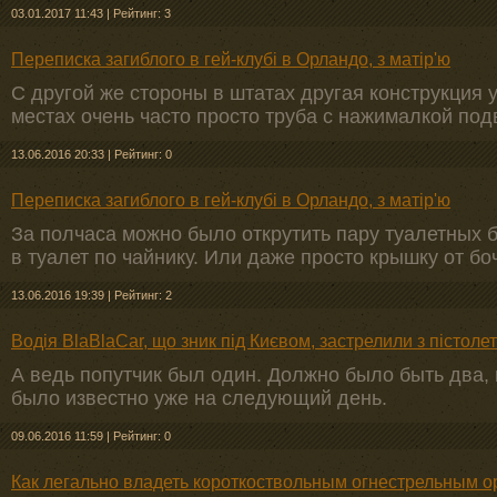
03.01.2017 11:43
|
Рейтинг: 3
Переписка загиблого в гей-клубі в Орландо, з матір'ю
С другой же стороны в штатах другая конструкция 
местах очень часто просто труба с нажималкой под
13.06.2016 20:33
|
Рейтинг: 0
Переписка загиблого в гей-клубі в Орландо, з матір'ю
За полчаса можно было открутить пару туалетных б
в туалет по чайнику. Или даже просто крышку от боч
13.06.2016 19:39
|
Рейтинг: 2
Водія BlaBlaCar, що зник під Києвом, застрелили з пістоле
А ведь попутчик был один. Должно было быть два, 
было известно уже на следующий день.
09.06.2016 11:59
|
Рейтинг: 0
Как легально владеть короткоствольным огнестрельным о