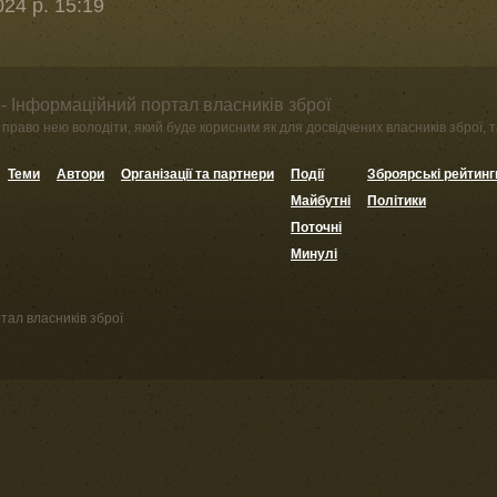
24 р. 15:19
- Інформаційний портал власників зброї
право нею володіти, який буде корисним як для досвідчених власників зброї, та
Теми
Автори
Організації та партнери
Події
Зброярські рейтинг
Майбутні
Політики
Поточні
Минулі
тал власників зброї