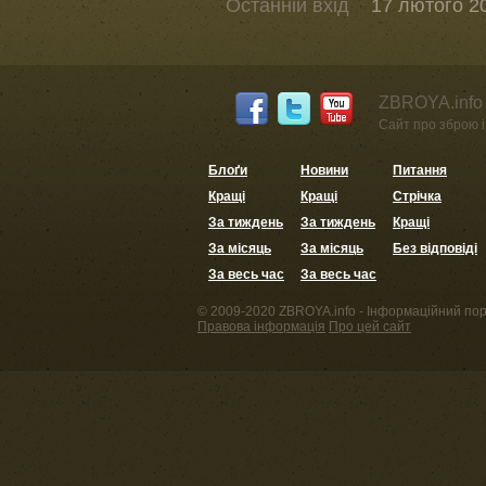
Останній вхід
17 лютого 20
ZBROYA.info 
Сайт про зброю і 
Блоґи
Новини
Питання
Кращі
Кращі
Стрічка
За тиждень
За тиждень
Кращі
За місяць
За місяць
Без відповіді
За весь час
За весь час
© 2009-2020 ZBROYA.info - Інформаційний пор
Правова інформація
Про цей сайт