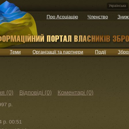
Українська
Про Асоціацію
Членство
Зниж
Теми
Організації та партнери
Події
Збро
я (0)
Відповіді (0)
Коментарі (0)
97 р.
4 р. 00:51