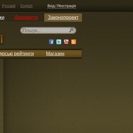
Русский
English
Вхід / Реєстрація
ки
Допомогти
Законопроект
ярські рейтинги
Магазин