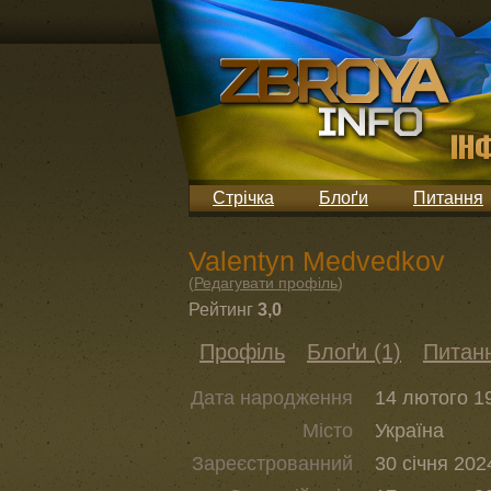
Стрічка
Блоґи
Питання
Valentyn Medvedkov
(
Редагувати профіль
)
Рейтинг
3,0
Профіль
Блоґи (1)
Питанн
Дата народження
14 лютого 19
Місто
Україна
Зареєстрованний
30 січня 202