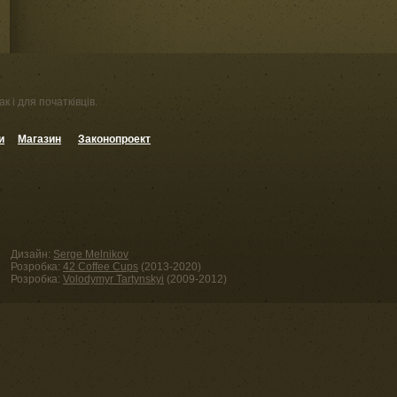
к і для початківців.
и
Магазин
Законопроект
Дизайн:
Serge Melnikov
Розробка:
42 Coffee Cups
(2013-2020)
Розробка:
Volodymyr Tartynskyi
(2009-2012)