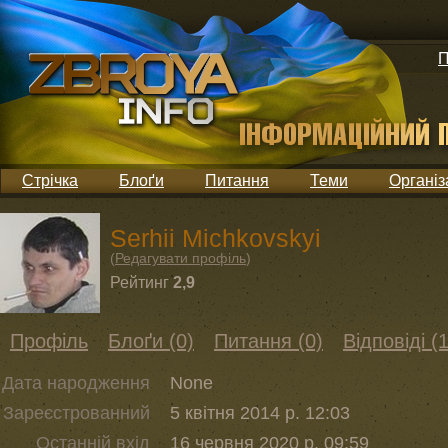
П
Стрічка
Блоґи
Питання
Теми
Організ
Serhii Michkovskyi
(
Редагувати профіль
)
Рейтинг
2,9
Профіль
Блоґи (0)
Питання (0)
Відповіді (1
Дата народження
None
Зареєстрованний
5 квітня 2014 р. 12:03
Останній вхід
16 червня 2020 р. 09:59