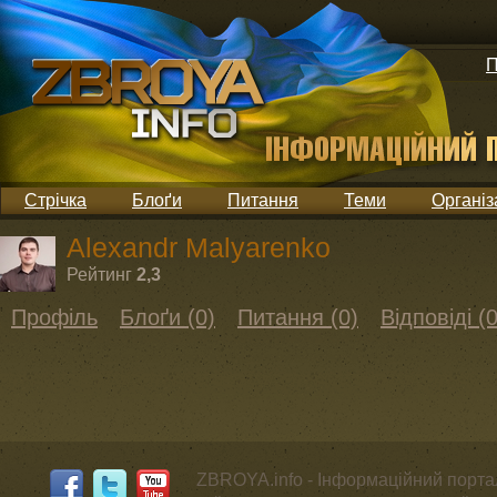
П
Стрічка
Блоґи
Питання
Теми
Організ
Alexandr Malyarenko
Рейтинг
2,3
Профіль
Блоґи (0)
Питання (0)
Відповіді (0
ZBROYA.info - Інформаційний портал