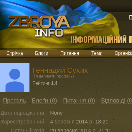
П
Стрічка
Блоґи
Питання
Теми
Організ
Геннадий Сухих
(
Редагувати профіль
)
Рейтинг
1,4
Профіль
Блоґи (0)
Питання (0)
Відповіді (0
Дата народження
None
Зареєстрованний
4 березня 2014 р. 18:21
Останній вхід
29 вересня 2014 р. 21:11