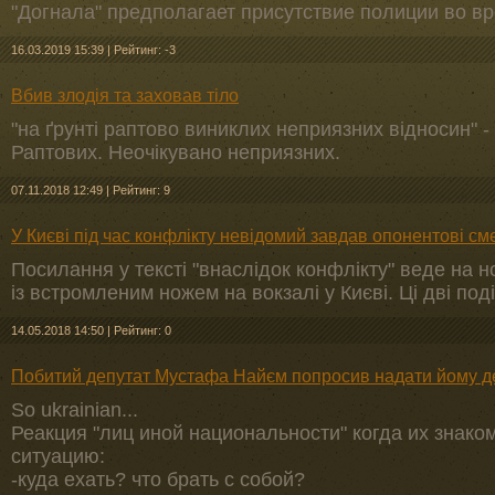
"Догнала" предполагает присутствие полиции во вр
16.03.2019 15:39
|
Рейтинг: -3
Вбив злодія та заховав тіло
"на ґрунті раптово виниклих неприязних відносин" 
Раптових. Неочікувано неприязних.
07.11.2018 12:49
|
Рейтинг: 9
У Києві під час конфлікту невідомий завдав опонентові с
Посилання у тексті "внаслідок конфлікту" веде на 
із встромленим ножем на вокзалі у Києві. Ці дві поді
14.05.2018 14:50
|
Рейтинг: 0
Побитий депутат Мустафа Найєм попросив надати йому д
So ukrainian...
Реакция "лиц иной национальности" когда их знак
ситуацию:
-куда ехать? что брать с собой?