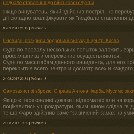
недбале ставлення до військової служби
Якщо винуватець, який здійснив постріл, не перебув
дії складно кваліфікувати як "недбале ставлення до
05.09.2017 21:15
|
Рейтинг: 2
Очевидці розкрили подробиці вибуху в центрі Києва
Судя по провалу нескольких попыток заложить взры
профилактика и опережение осуществляются.
Судя по масштабам данного инцидента, для его п
перекрытие всего центра и досмотр всех и каждого
24.08.2017 21:31
|
Рейтинг: 3
Самозахист зі зброєю. Справа Антона Фарба. Мусимо захи
Якщо є переконливі докази і відеоматеріали на кор
поцікавитись у Прокуратури, яким чином слідча "К.
те що Фарб здійснив саме "закінчений замах на уми
21.08.2017 19:35
|
Рейтинг: 4