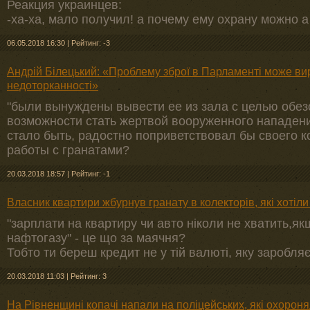
Реакция украинцев:
-ха-ха, мало получил! а почему ему охрану можно а
06.05.2018 16:30
|
Рейтинг: -3
Андрій Білецький: «Проблему зброї в Парламенті може ви
недоторканності»
"были вынуждены вывести ее из зала с целью обез
возможности стать жертвой вооруженного нападения
стало быть, радостно поприветствовал бы своего к
работы с гранатами?
20.03.2018 18:57
|
Рейтинг: -1
Власник квартири жбурнув гранату в колекторів, які хотіли
"зарплати на квартиру чи авто ніколи не хватить,як
нафтогазу" - це що за маячня?
Тобто ти береш кредит не у тій валюті, яку заробля
20.03.2018 11:03
|
Рейтинг: 3
На Рівненщині копачі напали на поліцейських, які охорон