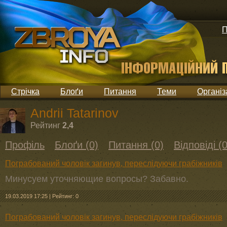
П
Стрічка
Блоґи
Питання
Теми
Організ
Andrii Tatarinov
Рейтинг
2,4
Профіль
Блоґи (0)
Питання (0)
Відповіді (0
Пограбований чоловік загинув, переслідуючи грабіжників
Минусуем уточняющие вопросы? Забавно.
19.03.2019 17:25
|
Рейтинг: 0
Пограбований чоловік загинув, переслідуючи грабіжників