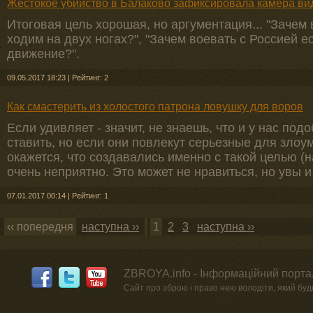
Жестокое убийство в Балаково зафиксировала камера ви
Итоговая цель хорошая, но аргументация... "Зачем 
ходим на двух ногах?", "Зачем воевать с Россией е
движение?".
09.05.2017 18:23
|
Рейтинг: 2
Как смастерить из холостого патрона ловушку для воров
Если удивляет - значит, не знаешь, что и у нас по
ставить, но если они повлекут серьезные для зло
окажется, что создавались именно с такой целью (на
очень неприятно. Это может не нравиться, но увы и 
07.01.2017 00:14
|
Рейтинг: 1
‹‹ попередня
наступна ››
1
2
3
наступна ››
ZBROYA.info - Інформаційний портал
Сайт про зброю і право нею володіти, який буде 