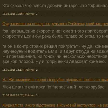
Кто сказал что "места добычи янтаря" это "официа
16.02.2018 10:55
|
Рейтинг: 2
Суд залишив на посаді патрульного Олійника, який заст
"за превышение скорости нет смертного приговора"
скорости? Если бы речь была только об этом, то ни
"а он в контр страйк решил поиграть" - ну да, конеч
неуиноуный водитель БМВ, и вдруг откуда ни возьми
Ни превышения, ни гонок, ни нескольких неостанов
все коп плохой. Ну и "опричники Авакова" конечно.
18.01.2018 13:53
|
Рейтинг: 1
На Житомирщині «чорні лісоруби» відкрили вогонь по пра
Ліси це ж не олігархи, їх "пересічний" легко зрубає.
20.10.2017 22:32
|
Рейтинг: 0
Журналіста, якого підстрелив військовий інструктор, не в