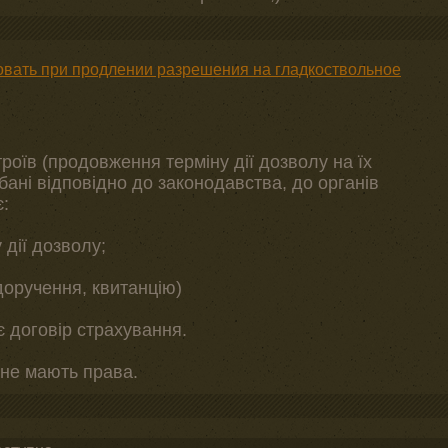
бовать при продлении разрешения на гладкоствольное
троїв (продовження терміну дії дозволу на їх
дбані відповідно до законодавства, до органів
є:
дії дозволу;
доручення, квитанцію)
є договір страхування.
 не мають права.