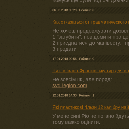
Комусь ще були подібні дзвінки
06.03.2018 09:29
|
Рейтинг: 0
Как отказаться от травматического
Не хочеш продовжувати дозвіл -
1 "загубити", повідомити про це
2 приєднатися до манівесту, і п
3 продати
17.01.2018 09:56
|
Рейтинг: 0
Чи є в Івано-Франківську тир для в
Не зовсім ІФ, але поряд:
svd-legion.com
12.01.2018 14:33
|
Рейтинг: 1
Які пластикові гільзи 12 калібру на
У мене сині Ріо не погано йдуть
тому важко оцінити.