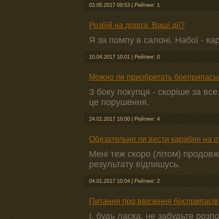
03.05.2017 09:53
|
Рейтинг: 1
Розбій на дорозі. Ваші дії?
Я за помпу в салоні. Набої - ка
10.04.2017 10:01
|
Рейтинг: 0
Можно ли приобретать боеприпасы 
З боку покупця - скоріше за все
це порушення.
24.01.2017 10:00
|
Рейтинг: 4
Обязательно ли вести карабин на 
Мені теж скоро (літом) продовжу
результату відпишусь.
04.01.2017 10:04
|
Рейтинг: 2
Питання про ввезення боєприпасів 
І, будь ласка, не забудьте розп