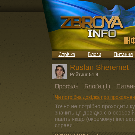
Стрічка
Блоґи
Питання
Ruslan Sheremet
Рейтинг
51,9
Профіль
Блоґи (1)
Питанн
Чи потрібна довідка про проходжен
Точно не потрібно проходити кур
значить ця довідка є в особовій 
навіть якщо (окремому) інспект
справи