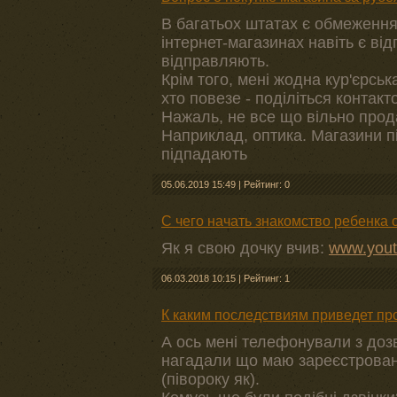
В багатьох штатах є обмеження
інтернет-магазинах навіть є ві
відправляють.
Крім того, мені жодна кур'єрсь
хто повезе - поділіться контакт
Нажаль, не все що вільно прод
Наприклад, оптика. Магазини пі
підпадають
05.06.2019 15:49
|
Рейтинг: 0
С чего начать знакомство ребенка
Як я свою дочку вчив:
www.you
06.03.2018 10:15
|
Рейтинг: 1
К каким последствиям приведет п
А ось мені телефонували з дозв
нагадали що маю зареєстровани
(півороку як).