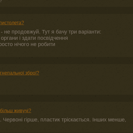
?
 пистолета?
 не продовжуй. Тут я бачу три варіанти:
 органи і здати посвідчення
росто нічого не робити
огнепальної зброї?
йбільш живучі?
. Червоні гірше, пластик тріскається. Інших менше,