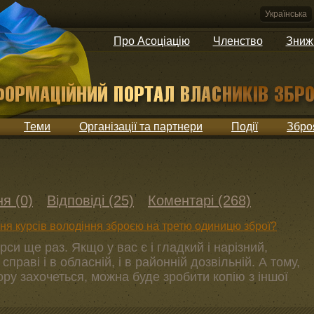
Українська
Про Асоціацію
Членство
Зниж
Теми
Організації та партнери
Події
Збро
я (0)
Відповіді (25)
Коментарі (268)
ня курсів володіння зброєю на третю одиницю зброї?
си ще раз. Якщо у вас є і гладкий і нарізний,
справі і в обласній, і в районній дозвільній. А тому,
ору захочеться, можна буде зробити копію з іншої