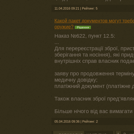
11.04.2016 09:21
|
Рейтинг: 5
Какой пакет документов могут тре
оружие?
Рішення
Наказ №622, пункт 12.5:
...
Для перереєстрації зброї, прис
зберігання та носіння), які при
внутрішніх справ власник пода
заяву про продовження терміну 
медичну довідку;
платіжний документ (платіжне 
Також власник зброї пред’явля
Більше нічого від вас вимагати
05.04.2016 09:36
|
Рейтинг: 2