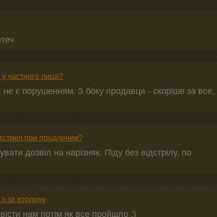
ртеч
у частного лица?
, не є порушенням. З боку продавця - скоріше за все,
отстрел при продлении?
вати дозвіл на нарізняк. Піду без відстрілу, по
з-за кордону
овісти нам потім як все пройшло ;)