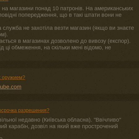
 на магазини понад 10 патронів. На американських
дповідні попередження, що в такі штати вони не
ка служба не захотіла везти магазин (якщо ви знаєте
ом).
ається в магазинах дозволено до вивозу (експор).
д ці обмеження, на скільки мені відомо, не
 с оружием?
tube.com
росрочка разрешения?
ільної недавно (Київська обласна). "Ввічливо"
й карабін, дозвіл на який вже прострочений