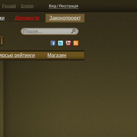
Русский
English
Вхід / Реєстрація
ки
Допомогти
Законопроект
ярські рейтинги
Магазин