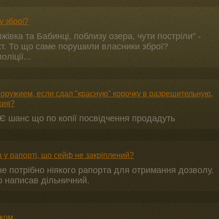
у зброї?
івка та Бабинці, поблизу озера, чути постріли" -
кт. То що саме порушили власники зброї?
ліції...
 оружием, если сдал "красную" корочку в разрешительную,
жия?
 Є шанс що по копії посвідчення продадуть
 у рапорті, що сейф не закріплений?
не потрібно ніякого рапорта для отримання дозволу.
 написав дільничний.
ежом