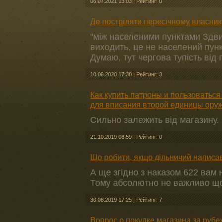
06.07.2021 13:03
|
Рейтинг: 0
Де постріляти пересічному власник
"між населеними пунктами Здвиж
виходить, це не населений пун
Думаю, тут чергова тупість від по
10.06.2020 17:30
|
Рейтинг: 3
Как купить патроны и пользоваться
для вписания второй единицы ору
Сильно залежить від магазину.
21.10.2019 08:59
|
Рейтинг: 0
Що робити, якщо дільничий написав
А ще згідно з наказом 622 вам 
Тому абсолютно не важливо що
30.08.2019 17:25
|
Рейтинг: 7
Вопрос о покупке магазина за руб