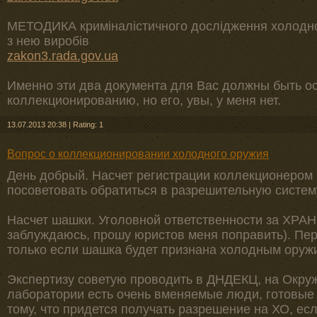
МЕТОДИКА криміналістичного дослідження холодної
з нею виробів
zakon3.rada.gov.ua
Именно эти два документа для Вас должны быть о
коллекционированию, но его, увы, у меня нет.
13.07.2013 20:38
|
Rating: 1
Вопрос о коллекционировании холодного оружия
День добрый. Насчет регистрации коллекционером н
посоветовать обратиться в разрешительную систему
Насчет шашки. Уголовной ответственности за ХРАН
заблуждаюсь, прошу юристов меня поправить). Пер
только если шашка будет признана холодным оруж
Экспертизу советую проводить в ДНДЕКЦ, на Окруж
лаборатории есть очень вменяемые люди, готовые к
тому, что придется получать разрешение на ХО, ес