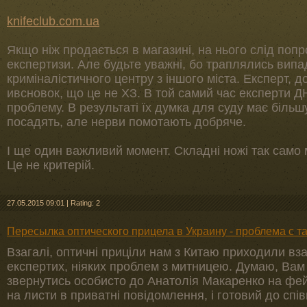
knifeclub.com.ua
Якщо ніж продається в магазині, на нього слід попр
експертизи. Але будьте уважні, бо траплялись випа
криміналістичного центру з іншого міста. Експерт, 
ивсновок, що це не ХЗ. В той самий час експерти 
проблему. В результаті їх думка для суду має більшу
посадять, але нерви помотають добряче.
І ще один важливий момент. Складні ножі так само м
Це не критерій.
27.05.2015 09:01
|
Rating: 2
Пересылка оптического прицела в Украину - проблема с 
Взагалі, оптичні приціли нам з Китаю приходили вза
експертих, ніяких проблем з митницею. Думаю, Вам
звернутись особисто до Анатолія Макаренко на фейс
на листи в приватні повідомлення, і готовий до спів