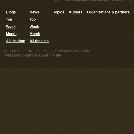
Blogs
News
Topics
Authors
Organizations & partners
Top
Top
Week
Week
Month
Month
All the time
All the time
© 2009-2020 ZBROYA.info - Gun Owners Web Portal.
Terms and conditions
About this site