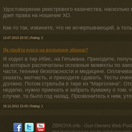
Удостоверение реестрового казачества, насколько 
дает права на ношение ХО.
Как-то так, извините, что не исчерпывающий, а толь
13.07.2013 20:32
|
Rating: 2
Як пройти курси на володіння зброєю?
Я ходил в тир Ибис, на Гетьмана. Приходите, получ
на которых распечатаны основные моменты по зак
части, технике безопасности и медицине. Оплачивае
сказать, матчасть, и приходите сдавать. Тесты оче
должно. Потом стрельба в тире из "Марголина". Отс
неделю, нужно приехать и забрать бумажку о том, 
случае, та было год назад. Прозвонитесь к ним, уто
18.12.2012 15:43
|
Rating: 1
ZBROYA.info - Gun Owners Web Porta
Web Portal about guns and the right to bear arms,