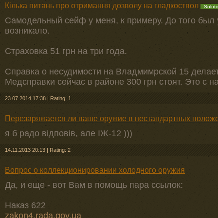
Кілька питань про отримання дозволу на гладкоствол
Soluti
Самодельный сейф у меня, к примеру. До того был 
возникало.
Страховка 51 грн на три года.
Справка о несудимости на Владмимрской 15 делает
Медсправки сейчас в районе 300 грн стоят. Это с н
23.07.2014 17:38
|
Rating: 1
Перезаряжается ли ваше оружие в нестандартных полож
я б радо відповів, але ІЖ-12 )))
14.11.2013 20:13
|
Rating: 2
Вопрос о коллекционировании холодного оружия
Да, и еще - вот Вам в помощь пара ссылок:
Наказ 622
zakon4.rada.gov.ua