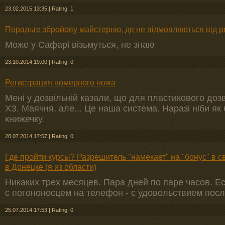
23.02.2015 13:35
|
Rating: 1
Порадьте збройову майстерню, де не відмовляються від р
Може у Сафарі візьмуться, не знаю
23.10.2014 19:00
|
Rating: 0
Регистрация номерного ножа
Мені у дозвільній казали, що для пластикового до
ХЗ. Маячня, але... Це наша система. Наразі ніби я
книжечку.
28.07.2014 17:57
|
Rating: 0
Где пройти курсы? Разрешитель "намекает" на "бонус" в 
в Донецке (я из области)
Никаких трех месяцев. Пара дней по паре часов. Е
с погононосцем на телефон - с удовольствием посл
25.07.2014 17:53
|
Rating: 0