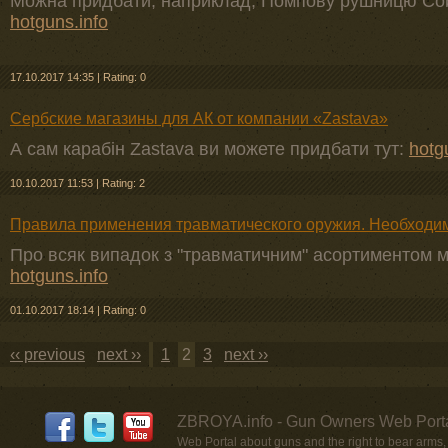
Можна придбати, наприклад, Помпову рушницю Cob
hotguns.info
17.10.2017 14:35
|
Rating: 0
Сербские магазины для АК от компании «Zastava»
А сам карабін Zastava ви можете придбати тут:
hotg
10.10.2017 11:53
|
Rating: 2
Правила применения травматического оружия. Необходи
Про всяк випадок з "травматичним" асортиментом м
hotguns.info
01.10.2017 18:14
|
Rating: 0
‹‹ previous
next ››
1
2
3
next ››
ZBROYA.info - Gun Owners Web Porta
Web Portal about guns and the right to bear arms,