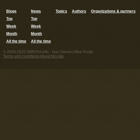
Blogs
News
Topics
Authors
Organizations & partners
Top
Top
Week
Week
Month
Month
All the time
All the time
© 2009-2020 ZBROYA.info - Gun Owners Web Portal.
Terms and conditions
About this site