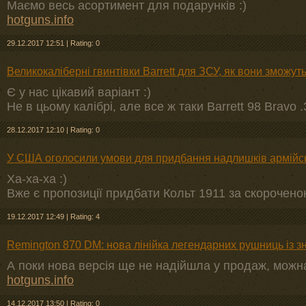
Маємо весь асортимент для подарунків :)
hotguns.info
29.12.2017 12:51
|
Rating: 0
Великокаліберні гвинтівки Barrett для ЗСУ, як вони зможут
Є у нас цікавий варіант :)
Не в цьому калібрі, але все ж таки Barrett 98 Brav
28.12.2017 12:10
|
Rating: 0
У США оголосили умови для придбання надлишків армійськ
Ха-ха-ха :)
Вже є пропозиції придбати Кольт 1911 за скороче
19.12.2017 12:49
|
Rating: 4
Remington 870 DM: нова лінійка легендарних рушниць із 
А поки нова версія ще не надійшла у продаж, можн
hotguns.info
14.12.2017 13:50
|
Rating: 0