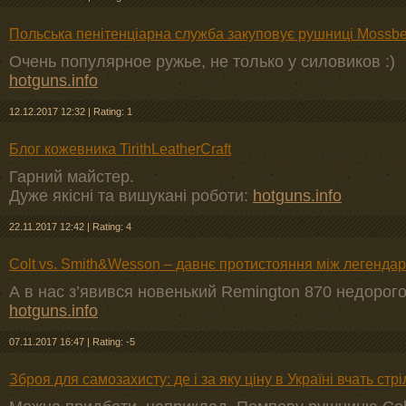
Польська пенітенціарна служба закуповує рушниці Mossber
Очень популярное ружье, не только у силовиков :)
hotguns.info
12.12.2017 12:32
|
Rating: 1
Блог кожевника TirithLeatherCraft
Гарний майстер.
Дуже якісні та вишукані роботи:
hotguns.info
22.11.2017 12:42
|
Rating: 4
Colt vs. Smith&Wesson – давнє протистояння між легенд
А в нас з’явився новенький Remington 870 недорого 
hotguns.info
07.11.2017 16:47
|
Rating: -5
Зброя для самозахисту: де і за яку ціну в Україні вчать стр