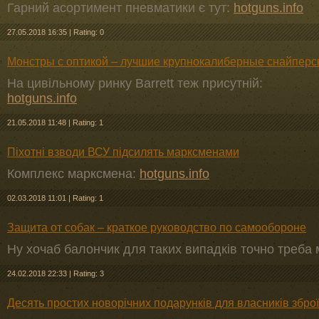
Гарний асортимент пневматики є тут:
hotguns.info
27.05.2018 16:35
|
Rating: 0
Монстры с оптикой – лучшие крупнокалиберные снайперс
На цивільному ринку Barrett теж присутній:
hotguns.info
21.05.2018 11:48
|
Rating: 1
Піхотні взводи ВСУ підсилять марксменами
Комплекс марксмена:
hotguns.info
02.03.2018 11:01
|
Rating: 1
Защита от собак – краткое руководство по самообороне
Ну хочаб балончик для таких випадків точно треба
24.02.2018 22:33
|
Rating: 3
Десять простих новорічних подарунків для власників зброї