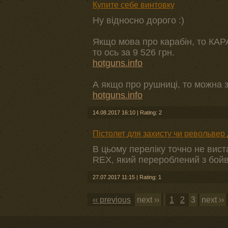
Купите себе винтовку
Ну відносно дорого :)
Якщо мова про карабін, то К
то ось за 9 526 грн.
hotguns.info
А якщо про рушниці, то можна з
hotguns.info
14.08.2017 16:10
|
Rating: 2
Пістолет для захисту чи револьвер 
В цьому переліку точно не вис
REX, який перероблений з бой
27.07.2017 11:15
|
Rating: 1
‹‹ previous
next ››
1
2
3
next ››