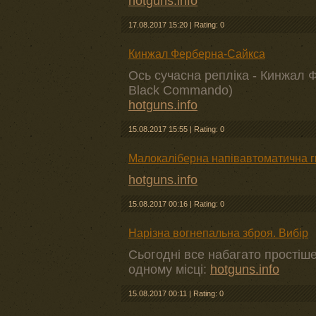
hotguns.info
17.08.2017 15:20
|
Rating: 0
Кинжал Ферберна-Сайкса
Ось сучасна репліка - Кинжал Ф
Black Commando)
hotguns.info
15.08.2017 15:55
|
Rating: 0
Малокаліберна напівавтоматична г
hotguns.info
15.08.2017 00:16
|
Rating: 0
Нарізна вогнепальна зброя. Вибір
Сьогодні все набагато простіш
одному місці:
hotguns.info
15.08.2017 00:11
|
Rating: 0