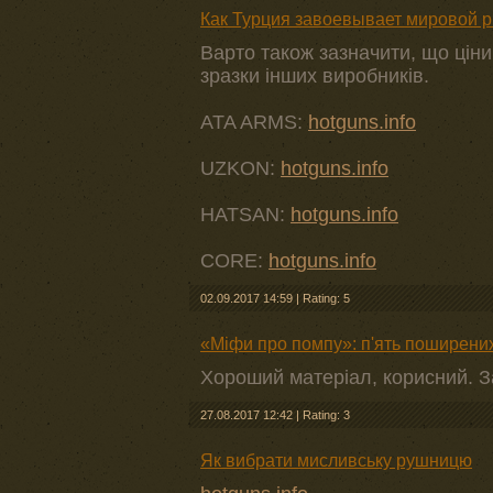
Как Турция завоевывает мировой р
Варто також зазначити, що ціни
зразки інших виробників.
ATA ARMS:
hotguns.info
UZKON:
hotguns.info
HATSAN:
hotguns.info
CORE:
hotguns.info
02.09.2017 14:59
|
Rating: 5
«Міфи про помпу»: п'ять поширених
Хороший матеріал, корисний. 
27.08.2017 12:42
|
Rating: 3
Як вибрати мисливську рушницю