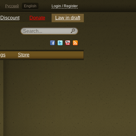
Русский
English
Login / Register
Discount
Donate
Law in draft
ngs
Store