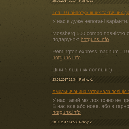
25.09.2017 20:14
|
Rating: 19
Топ-10 найпотужніших тактичних д
У нас є дуже непогані варіанти.
Mossberg 500 combo повністю о
подарунок:
hotguns.info
Remington express magnum - 1994
hotguns.info
Ціни більш ніж лояльні :)
23.09.2017 15:34
|
Rating: -1
Хмельничанина затримала поліція 
У нас такий мотлох точно не пр
В нас все або нове, або в гарно
hotguns.info
20.09.2017 14:53
|
Rating: 2