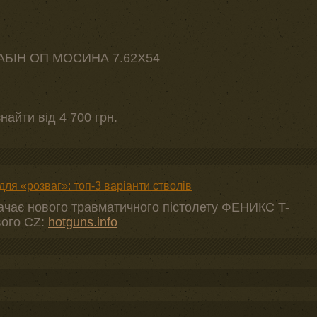
АРАБІН ОП МОСИНА 7.62Х54
найти від 4 700 грн.
для «розваг»: топ-3 варіанти стволів
тачає нового травматичного пістолету ФЕНИКС T-
вого CZ:
hotguns.info