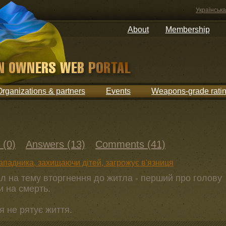
Українська
About
Membership
Organizations & partners
Events
Weapons-grade rati
 (0)
Answers (13)
Comments (41)
ападника, захищаючи дітей, загрожує в'язниця
ал на тему вторгнення до житла - перший про голову
и на смерть.
я не рятує життя.