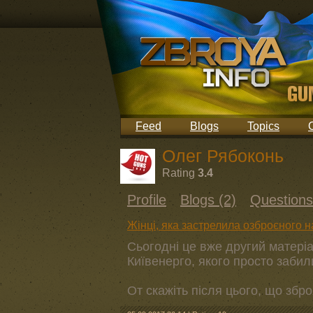
Feed
Blogs
Topics
Олег Рябоконь
Rating
3.4
Profile
Blogs (2)
Questions
Жінці, яка застрелила озброєного н
Сьогодні це вже другий матері
Київенерго, якого просто забил
От скажіть після цього, що збро