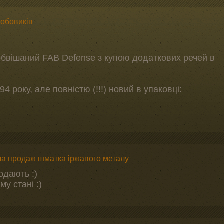
робовиків
бвішаний FAB Defense з купою додаткових речей в
 року, але повністю (!!!) новий в упаковці:
за продаж шматка іржавого металу
одають :)
му стані :)