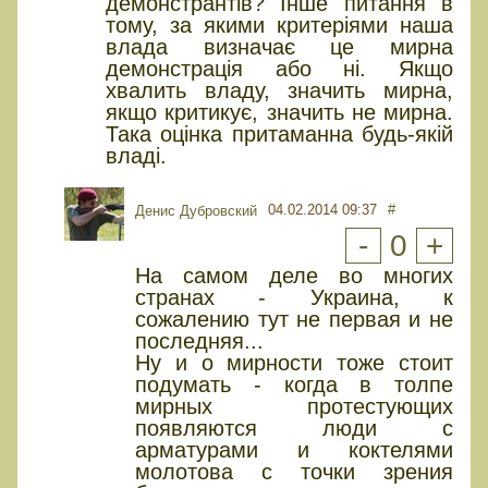
демонстрантів? Інше питання в
тому, за якими критеріями наша
влада визначає це мирна
демонстрація або ні. Якщо
хвалить владу, значить мирна,
якщо критикує, значить не мирна.
Така оцінка притаманна будь-якій
владі.
04.02.2014 09:37
#
Денис Дубровский
-
0
+
На самом деле во многих
странах - Украина, к
сожалению тут не первая и не
последняя...
Ну и о мирности тоже стоит
подумать - когда в толпе
мирных протестующих
появляются люди с
арматурами и коктелями
молотова с точки зрения