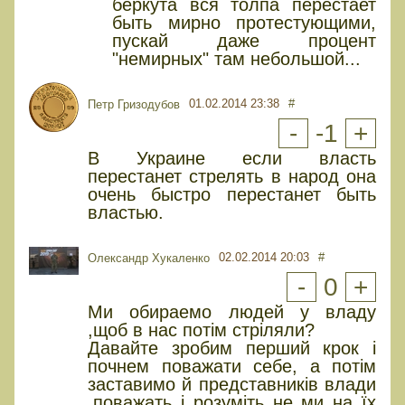
беркута вся толпа перестает
быть мирно протестующими,
пускай даже процент
"немирных" там небольшой...
01.02.2014 23:38
#
Петр Гризодубов
-
-1
+
В Украине если власть
перестанет стрелять в народ она
очень быстро перестанет быть
властью.
02.02.2014 20:03
#
Олександр Хукаленко
-
0
+
Ми обираемо людей у владу
,щоб в нас потім стріляли?
Давайте зробим перший крок і
почнем поважати себе, а потім
заставимо й представників влади
.поважать і розуміть не ми на їх