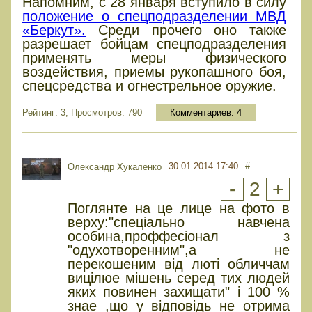
Напомним, с 28 января вступило в силу
положение о спецподразделении МВД
«Беркут».
Среди прочего оно также
разрешает бойцам спецподразделения
применять меры физического
воздействия, приемы рукопашного боя,
спецсредства и огнестрельное оружие.
Рейтинг: 3, Просмотров: 790
Комментариев:
4
30.01.2014 17:40
#
Олександр Хукаленко
-
2
+
Поглянте на це лице на фото в
верху:"спеціально навчена
особина,проффесіонал з
"одухотворенним",а не
перекошеним від люті обличчам
вицілюе мішень серед тих людей
яких повинен захищати" і 100 %
знае ,що у відповідь не отрима