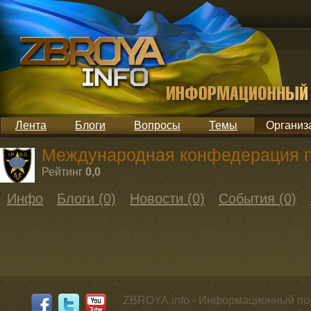
Лента
Блоги
Вопросы
Темы
Организ
Международная конфедерация п
Рейтинг
0,0
Инфо
Блоги (0)
Новости (0)
События (0)
ZBROYA.info - Информационный по