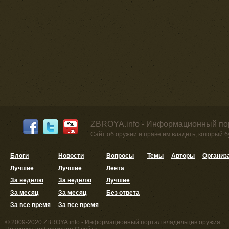
ZBROYA.info - Информационный по
Сайт об оружии и праве им владеть, который 
Блоги
Новости
Вопросы
Темы
Авторы
Организ
Лучшие
Лучшие
Лента
За неделю
За неделю
Лучшие
За месяц
За месяц
Без ответа
За все время
За все время
© 2009-2020 ZBROYA.info - Информационный портал владельцев оружия.