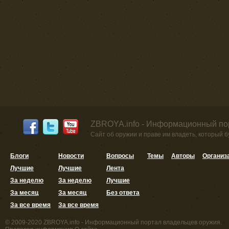
ZBROYA.info - Информационный по
Сайт об оружии и праве им владеть, который 
Блоги
Новости
Вопросы
Темы
Авторы
Организ
Лучшие
Лучшие
Лента
За неделю
За неделю
Лучшие
За месяц
За месяц
Без ответа
За все время
За все время
© 2009-2020 ZBROYA.info - Информационный портал владельцев оружия.