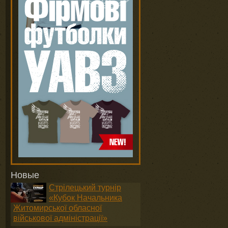
Новые
Стрілецький турнір
«Кубок Начальника
Житомирської обласної
військової адміністрації»