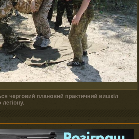
ться черговий плановий практичний вишкіл
 легіону.