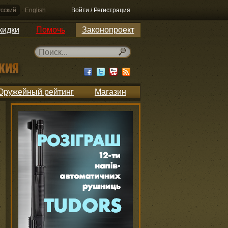
сский
English
Войти / Регистрация
кидки
Помочь
Законопроект
Оружейный рейтинг
Магазин