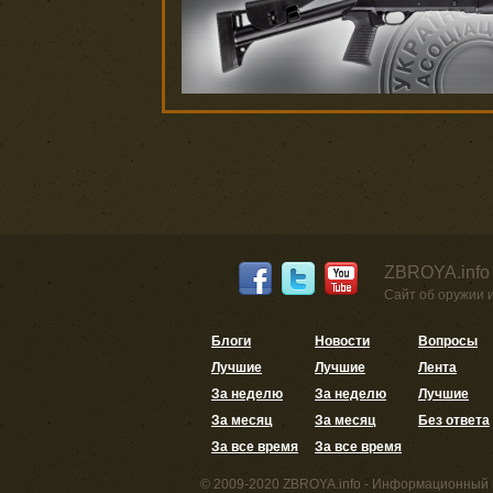
ZBROYA.info
Сайт об оружии 
Блоги
Новости
Вопросы
Лучшие
Лучшие
Лента
За неделю
За неделю
Лучшие
За месяц
За месяц
Без ответа
За все время
За все время
© 2009-2020 ZBROYA.info - Информационный 