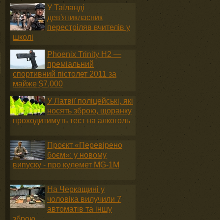
У Таїланді
дев'ятикласник
перестріляв вчителів у
школі
Phoenix Trinity H2 —
преміальний
спортивний пістолет 2011 за
майже $7,000
У Латвії поліцейські, які
носять зброю, щоранку
проходитимуть тест на алкоголь
Проєкт «Перевірено
боєм»: у новому
випуску - про кулемет MG-1М
На Черкащині у
чоловіка вилучили 7
автоматів та іншу
зброю