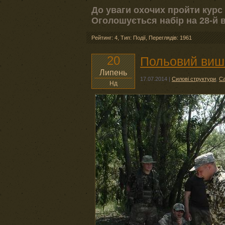
До уваги охочих пройти курс 
Оголошується набір на 28-й в
Рейтинг: 4
,
Тип: Події
,
Переглядів: 1961
20
Польовий вишк
Липень
17.07.2014
|
Силові структури
,
С
Нд