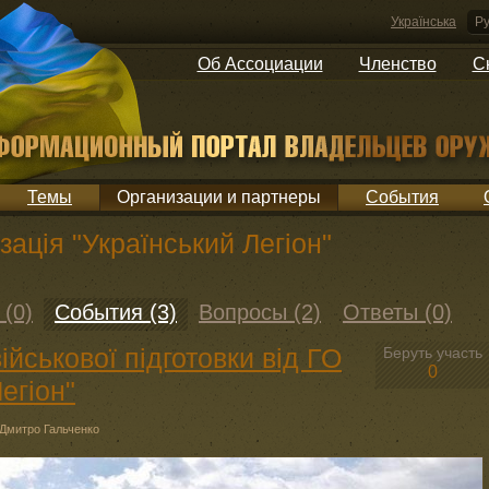
Українська
Ру
Об Ассоциации
Членство
С
Темы
Организации и партнеры
События
зація "Український Легіон"
 (0)
События (3)
Вопросы (2)
Ответы (0)
ійськової підготовки від ГО
Беруть участь
0
егіон"
Дмитро Гальченко