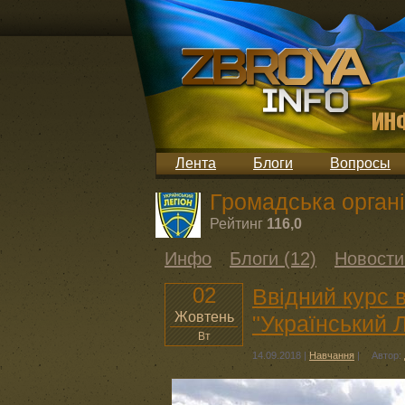
Лента
Блоги
Вопросы
Громадська органі
Рейтинг
116,0
Инфо
Блоги (12)
Новости
02
Ввідний курс в
Жовтень
"Український Л
Вт
14.09.2018
|
Навчання
|
Автор: