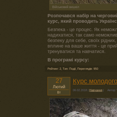
Військовий вишкіл
Розпочався набір на черговий
курс, який проводить Українс
Безпека - це процес. Як неможл
надихатися, так само неможлив
безпеку для себе, своїх рідних,
вплине на ваше життя - це прий
тренуватися та навчатися.
В програмі курсу:
Рейтинг: 2
,
Тип: Події
,
Переглядів: 950
27
Курс молодого
Лютий
06.02.2018
|
Навчання
|
Автор:
Вт