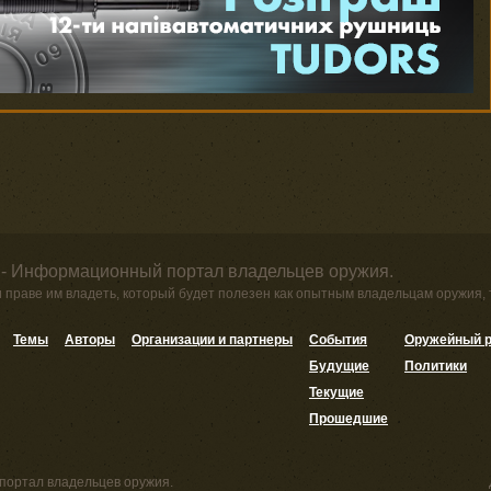
 - Информационный портал владельцев оружия.
и праве им владеть, который будет полезен как опытным владельцам оружия,
Темы
Авторы
Организации и партнеры
События
Оружейный р
Будущие
Политики
Текущие
Прошедшие
портал владельцев оружия.