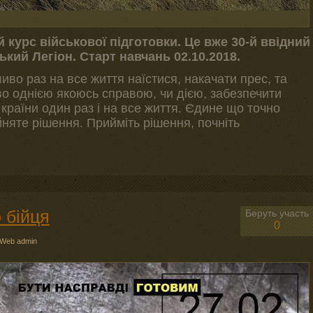
 курс військової підготовки. Це вже 30-й ввідний
ький Легіон. Старт навчань 02.10.2018.
иво раз на все життя наїстися, накачати прес, та
о однією якоюсь справою, чи дією, забезпечити
 країни один раз і на все життя. Єдине що точно
няте рішення. Прийміть рішення, почніть
 бійця
Беруть участь
0
Web admin