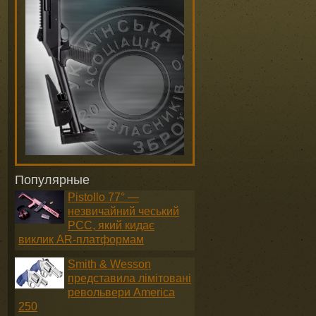
Популярные
Pistollo 77° —
незвичайний чеський
PCC, який кидає
виклик AR-платформам
Smith & Wesson
представила лімітовані
револьвери America
250