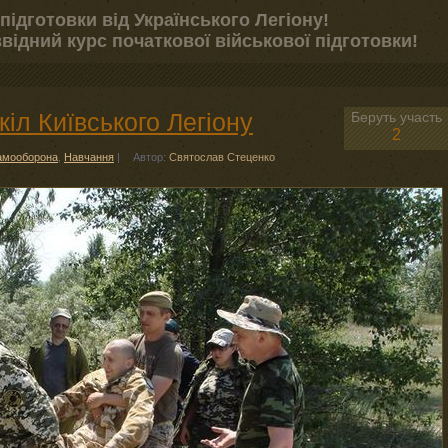
підготовки від Українського Легіону!
відний курс початкової військової підготовки!
іл Київського Легіону
Беруть участь
2
амооборона
,
Навчання
|
Автор:
Святослав Стеценко