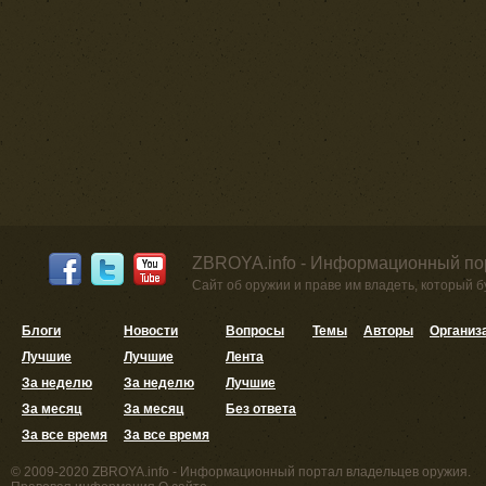
ZBROYA.info - Информационный по
Сайт об оружии и праве им владеть, который 
Блоги
Новости
Вопросы
Темы
Авторы
Организ
Лучшие
Лучшие
Лента
За неделю
За неделю
Лучшие
За месяц
За месяц
Без ответа
За все время
За все время
© 2009-2020 ZBROYA.info - Информационный портал владельцев оружия.