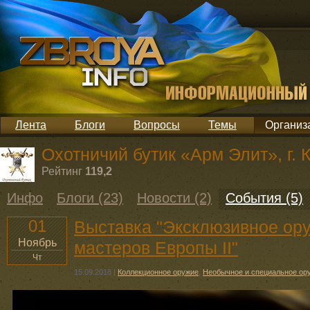
Лента
Блоги
Вопросы
Темы
Организ
Охотничий бутик «Арм Элит», г. 
Рейтинг
119,2
Инфо
Блоги (23)
Новости (2)
События (5)
01
Выставка "Эксклюзивное ор
Ноябрь
мастеров Европы II"
Чт
15.09.2018
|
Коллекционное оружие
,
Необычное и специальное ор