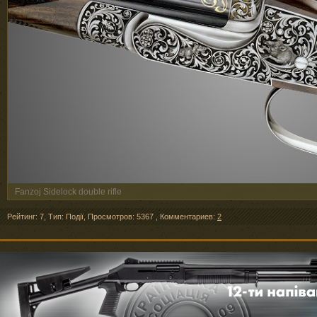
Fanzoj Sidelock double rifle
Рейтинг: 7
,
Тип: Події
,
Просмотров: 5367
,
Комментариев:
2