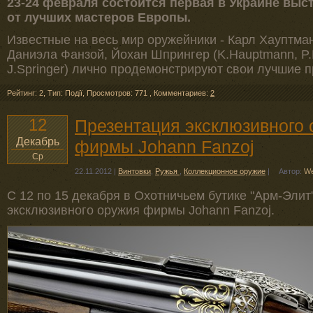
23-24 февраля состоится первая в Украине выс
от лучших мастеров Европы.
Известные на весь мир оружейники - Карл Хауптма
Даниэла Фанзой, Йохан Шпрингер (K.Hauptmann, P.Ho
J.Springer) лично продемонстрируют свои лучшие 
Рейтинг: 2
,
Тип: Події
,
Просмотров: 771
,
Комментариев:
2
12
Презентация эксклюзивного
Декабрь
фирмы Johann Fanzoj
Ср
22.11.2012
|
Винтовки
,
Ружья
,
Коллекционное оружие
|
Автор:
We
С 12 по 15 декабря в Охотничьем бутике "Арм-Элит
эксклюзивного оружия фирмы Johann Fanzoj.