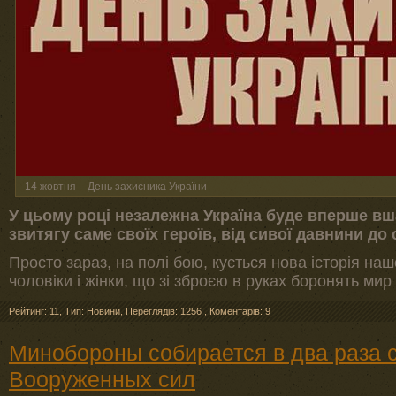
14 жовтня – День захисника України
У цьому році незалежна Україна буде вперше вш
звитягу саме своїх героїв, від сивої давнини до 
Просто зараз, на полі бою, кується нова історія наш
чоловіки і жінки, що зі зброєю в руках боронять мир 
Рейтинг: 11
,
Тип: Новини
,
Переглядів: 1256
,
Коментарів:
9
Минобороны собирается в два раза 
Вооруженных сил