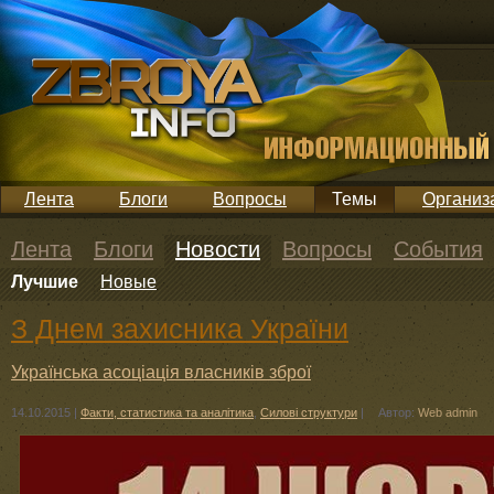
Лента
Блоги
Вопросы
Темы
Организ
Лента
Блоги
Новости
Вопросы
События
Лучшие
Новые
З Днем захисника України
Українська асоціація власників зброї
14.10.2015
|
Факти, статистика та аналітика
,
Силові структури
|
Автор:
Web admin