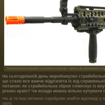
Полум'ягасник яскравого оранжевого кольору - вимога до маркування старй
На сьогоднішній день виробництво страйкбольни
що стало все важче відрізняти їх від справжньої
питання: як страйкбольна зброя співіснує із в
різних країн? Чи всюди можна вільно купувати 
На ці та інші питання спробуємо знайти відповіді у
світу.