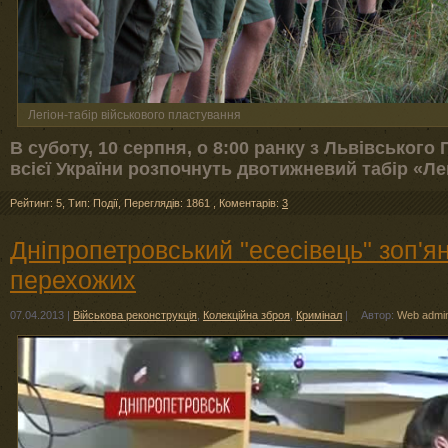
Легіон-табір військового пластування
В суботу, 10 серпня, о 8:00 ранку з Львівського 
всієї України розпочнуть двотижневий табір «Ле
Рейтинг: 5
,
Тип: Події
,
Переглядів: 1861
,
Коментарів:
3
Дніпропетровський "есесівець" зоп'ян
перехожих
07.04.2013
|
Військова реконструкція
,
Колекційна зброя
,
Кримінал
|
Автор:
Web admi