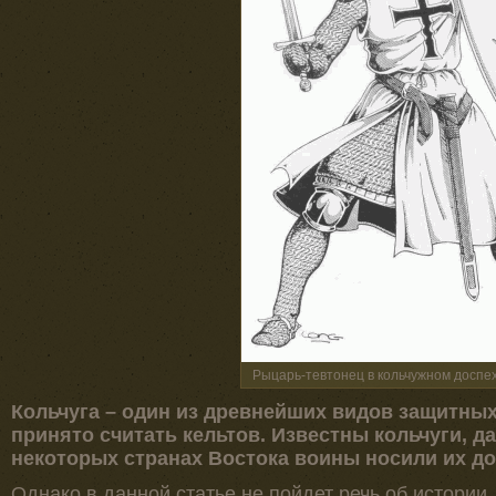
Рыцарь-тевтонец в кольчужном доспехе,
Кольчуга – один из древнейших видов защитных
принято считать кельтов. Известны кольчуги, да
некоторых странах Востока воины носили их до 
Однако в данной статье не пойдет речь об истории.