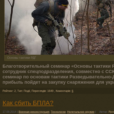
Основы тактики РДГ
Благотворительный семинар «Основы тактики Р
сотрудник спецподразделения, совместно с ССК
семинар по основам тактики Разведывательно-
прибыль пойдет на закупку снаряжения для укр
Рейтинг: 2
,
Тип: Події
,
Переглядів: 1649
,
Коментарів:
6
Как сбить БПЛА?
17.09.2014
|
Военная реконструкция
,
Технологии
,
Нелетальное оружие
|
Автор:
Ярос