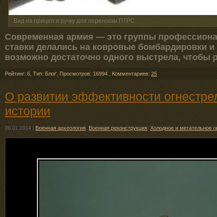
Вид на прицел и ручку для переноски ПТРС
Современная армия — это группы профессиона
ставки делались на ковровые бомбардировки и 
возможно достаточно одного выстрела, чтобы 
Рейтинг: 6
,
Тип: Блоґ
,
Просмотров: 16994
,
Комментариев:
25
О развитии эффективности огнестре
истории
06.01.2014
|
Военная археология
,
Военная реконструкция
,
Холодное и метательное 