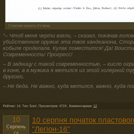
Стрелки начала XV века
"– Чтоб меня черти взяли, – сказал, покачав голов
убийственное оружие эта твоя хандканона, Сторк
кобыле проделала. Кулак поместится! Да! Воисти
Современность! Прогресс!
– В задницу с такой современностью, – кисло огр
в коня, а в мужика я метился из этой холерной тру
другого.
– Не беда. Не важно, куда метился, важно, куда по
Рейтинг: 14
,
Тип: Блоґ
,
Просмотров: 4719
,
Комментариев:
12
10
10 серпня початок пластовог
Серпень
"Легіон-16"
Сб