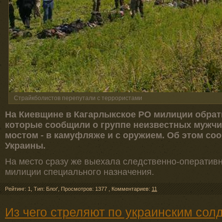
Страйкболистов перепутали с террористами
На Киевщине в Кагарлыкское РО милиции обрат
которые сообщили о группе неизвестных мужч
мостом - в камуфляже и с оружием. Об этом со
Украины.
На место сразу же выехала следственно-оперативн
милиции специального назначения.
Рейтинг: 1
,
Тип: Блоґ
,
Просмотров: 1377
,
Комментариев:
11
Из чего стреляют по украинским солд