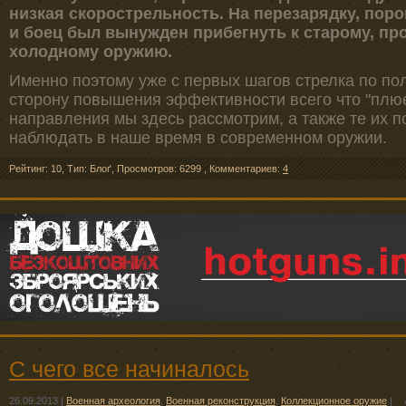
низкая скорострельность. На перезарядку, поро
и боец был вынужден прибегнуть к старому, пр
холодному оружию.
Именно поэтому уже с первых шагов стрелка по по
сторону повышения эффективности всего что "плюе
направления мы здесь рассмотрим, а также те их 
наблюдать в наше время в современном оружии.
Рейтинг: 10
,
Тип: Блоґ
,
Просмотров: 6299
,
Комментариев:
4
С чего все начиналось
26.09.2013
|
Военная археология
,
Военная реконструкция
,
Коллекционное оружие
|