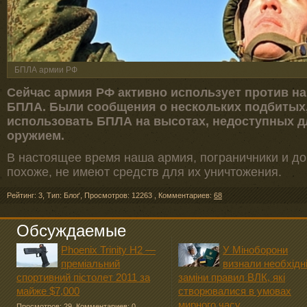
БПЛА армии РФ
Сейчас армия РФ активно использует против на
БПЛА. Были сообщения о нескольких подбитых,
использовать БПЛА на высотах, недоступных 
оружием.
В настоящее время наша армия, пограничники и д
похоже, не имеют средств для их уничтожения.
Рейтинг: 3
,
Тип: Блоґ
,
Просмотров: 12263
,
Комментариев:
68
Обсуждаемые
Phoenix Trinity H2 —
У Міноборони
преміальний
визнали необхідн
спортивний пістолет 2011 за
заміни правил ВЛК, які
майже $7,000
створювалися в умовах
мирного часу
Просмотров: 29
,
Комментариев: 0