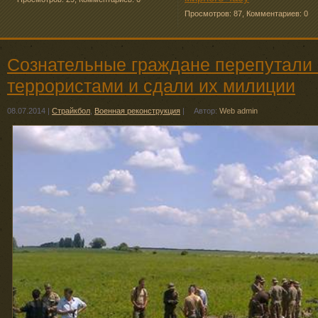
Просмотров: 87
,
Комментариев: 0
Сознательные граждане перепутали 
террористами и сдали их милиции
08.07.2014
|
Страйкбол
,
Военная реконструкция
|
Автор:
Web admin