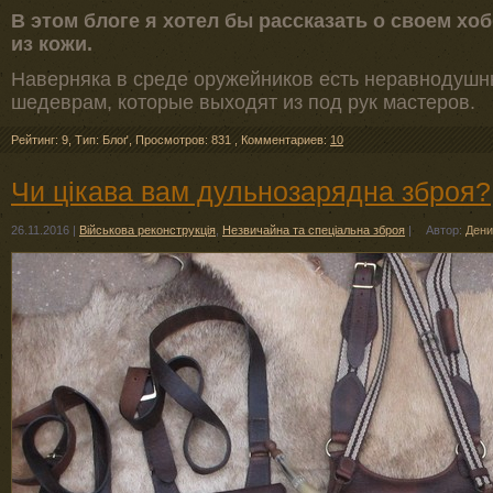
В этом блоге я хотел бы рассказать о своем хоб
из кожи.
Наверняка в среде оружейников есть неравнодушны
шедеврам, которые выходят из под рук мастеров.
Рейтинг: 9
,
Тип: Блоґ
,
Просмотров: 831
,
Комментариев:
10
Чи цікава вам дульнозарядна зброя?
26.11.2016
|
Військова реконструкція
,
Незвичайна та спеціальна зброя
|
Автор:
Дени