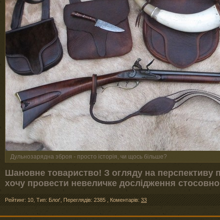
Дульнозарядна зброя - просто історія, чи щось більше?
Шановне товариство! З огляду на перспективу 
хочу провести невеличке дослідження стосовно
Рейтинг: 10
,
Тип: Блоґ
,
Переглядів: 2385
,
Коментарів:
33