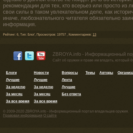
рекомендации для тех, кто всерьез или просто из
свои силы в таком увлекательном деле, как историч
иначе, любознательного читателя обязательно заи
информация.
Рейтинг: 6
,
Тип: Блоґ
,
Просмотров: 19757
,
Комментариев:
13
ZBROYA.info - Информационный по
Сайт об оружии и праве им владеть, который 
Блоги
Новости
Вопросы
Темы
Авторы
Организ
Лучшие
Лучшие
Лента
За неделю
За неделю
Лучшие
За месяц
За месяц
Без ответа
За все время
За все время
© 2009-2020 ZBROYA.info - Информационный портал владельцев оружия.
Правовая информация
О сайте