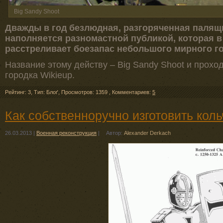
Big Sandy Shoot
Дважды в год безлюдная, разгоряченная паля
наполняется разномастной публикой, которая в
расстреливает боезапас небольшого мирного го
Название этому действу – Big Sandy Shoot и проход
городка Wikieup.
Рейтинг: 3
,
Тип: Блоґ
,
Просмотров: 1359
,
Комментариев:
5
Как собственноручно изготовить коль
26.03.2013
|
Военная реконструкция
|
Автор:
Alexander Derkach