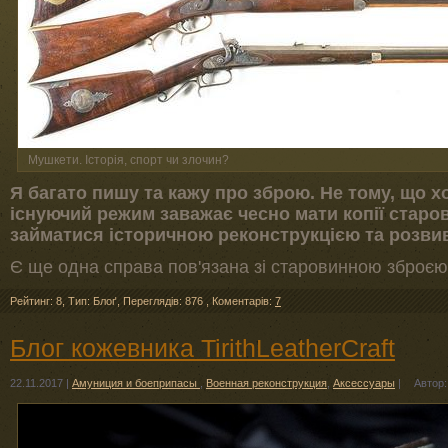
Мушкети. Історія, спорт чи злочин?
Я багато пишу та кажу про зброю. Не тому, що х
існуючий режим заважає чесно мати копії старов
займатися історичною реконструкцією та розвив
Є ще одна справа пов'язана зі старовинною зброєю –
Рейтинг: 8
,
Тип: Блоґ
,
Переглядів: 876
,
Коментарів:
7
Блог кожевника TirithLeatherCraft
22.11.2017
|
Амуниция и боеприпасы
,
Военная реконструкция
,
Аксессуары
|
Автор