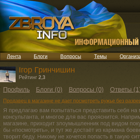
Лента
Блоги
Вопросы
Темы
Организ
Ігор Гринчишин
Рейтинг
2,3
Профиль
Блоги (0)
Вопросы (0)
Ответы (1
Продавец в магазине не дает посмотреть ружье без разре
Я предлагаю вам попытаться представить себя на 
консультанта, и многое для вас прояснится. Наприм
магазине, приходит злоумышленник под видом покуп
бы «посмотреть», и тут же достаёт из кармана боево
творит беду. Никому не хочется попасть в такую си