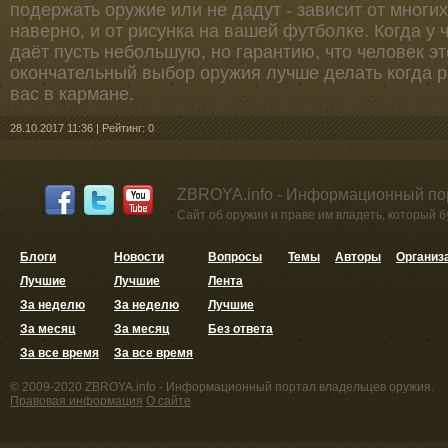
подержать оружие или не дадут - зависит от многих
наверно, и от рисунка на вашей футболке. Когда у 
даёт пусть небольшую, но гарантию, что человек э
окончательный выбор оружия лучше делать когда р
вас в кармане.
28.10.2017 11:36
|
Рейтинг: 0
ZBROYA.info - Информационный по
Сайт об оружии и праве им владеть, который 
Блоги
Новости
Вопросы
Темы
Авторы
Организ
Лучшие
Лучшие
Лента
За неделю
За неделю
Лучшие
За месяц
За месяц
Без ответа
За все время
За все время
© 2009-2020 ZBROYA.info - Информационный портал владельцев оружия.
Правовая информация
О сайте