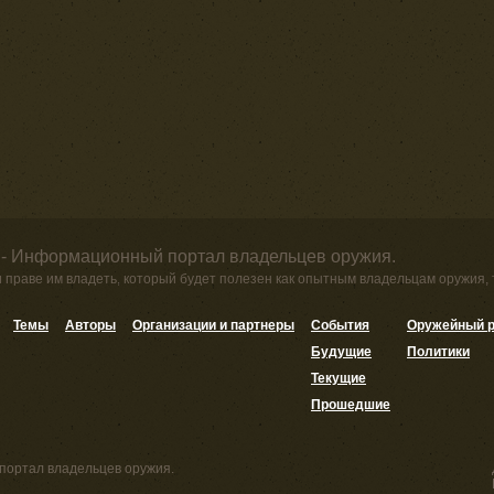
 - Информационный портал владельцев оружия.
и праве им владеть, который будет полезен как опытным владельцам оружия,
Темы
Авторы
Организации и партнеры
События
Оружейный р
Будущие
Политики
Текущие
Прошедшие
портал владельцев оружия.