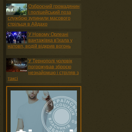
Озброєний громадянин
і поліцейський поза
службою зупинили масового
стрільця в Айдахо
У Новому Орлеані
вантажівка в'їхала у
натовп, водій відкрив вогонь
У Тернополі чоловік
погрожував зброєю
незнайомцю і стріляв з
таксі