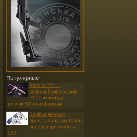
Популярные
Pistollo 77° —
незвичайний чеський
PCC, який кидає
виклик AR-платформам
Smith & Wesson
представила лімітовані
револьвери America
250