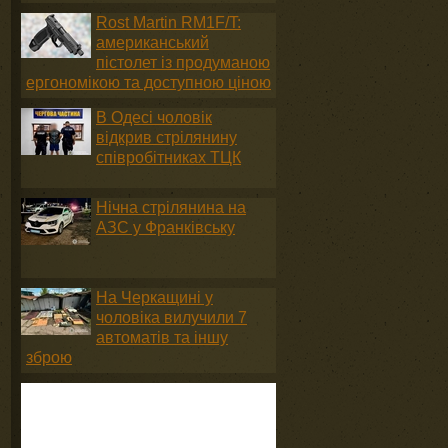
Rost Martin RM1F/T:
американський
пістолет із продуманою
ергономікою та доступною ціною
В Одесі чоловік
відкрив стрілянину
співробітниках ТЦК
Нічна стрілянина на
АЗС у Франківську
На Черкащині у
чоловіка вилучили 7
автоматів та іншу
зброю