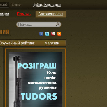
сский
English
Войти / Регистрация
кидки
Помочь
Законопроект
Оружейный рейтинг
Магазин