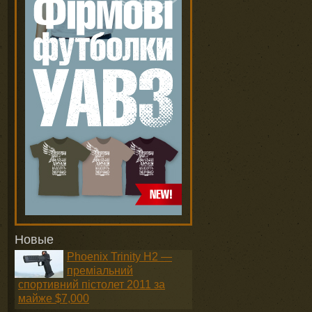
Новые
Phoenix Trinity H2 —
преміальний
спортивний пістолет 2011 за
майже $7,000