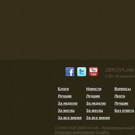
ZBROYA.info
Сайт об оружии 
Блоги
Новости
Вопросы
Лучшие
Лучшие
Лента
За неделю
За неделю
Лучшие
За месяц
За месяц
Без ответа
За все время
За все время
© 2009-2020 ZBROYA.info - Информационный 
Правовая информация
О сайте