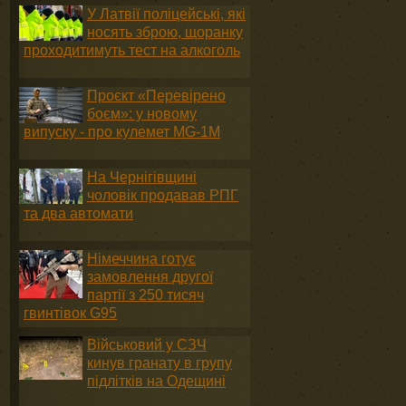
У Латвії поліцейські, які
носять зброю, щоранку
проходитимуть тест на алкоголь
Проєкт «Перевірено
боєм»: у новому
випуску - про кулемет MG-1М
На Чернігівщині
чоловік продавав РПГ
та два автомати
Німеччина готує
замовлення другої
партії з 250 тисяч
гвинтівок G95
Військовий у СЗЧ
кинув гранату в групу
підлітків на Одещині