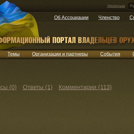
Українська
Ру
Об Ассоциации
Членство
С
Темы
Организации и партнеры
События
сы (0)
Ответы (1)
Комментарии (113)