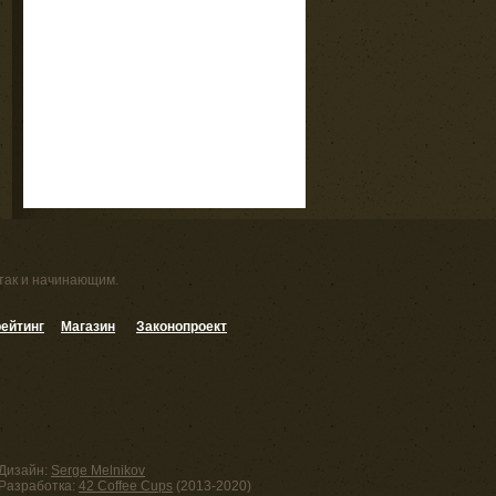
 так и начинающим.
ейтинг
Магазин
Законопроект
Дизайн:
Serge Melnikov
Разработка:
42 Coffee Cups
(2013-2020)