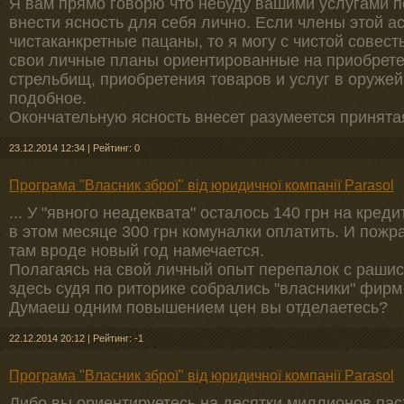
Я вам прямо говорю что небуду вашими услугами 
внести ясность для себя лично. Если члены этой 
чистаканкретные пацаны, то я могу с чистой совест
свои личные планы ориентированные на приобрете
стрельбищ, приобретения товаров и услуг в оружейн
подобное.
Окончательную ясность внесет разумеется принята
23.12.2014 12:34
|
Рейтинг: 0
Програма "Власник зброї" від юридичної компанії Parasol
... У "явного неадеквата" осталось 140 грн на кре
в этом месяце 300 грн комуналки оплатить. И пож
там вроде новый год намечается.
Полагаясь на свой личный опыт перепалок с рашис
здесь судя по риторике собрались "власники" фирм
Думаеш одним повышением цен вы отделаетесь?
22.12.2014 20:12
|
Рейтинг: -1
Програма "Власник зброї" від юридичної компанії Parasol
Либо вы ориентируетесь на десятки миллионов паст