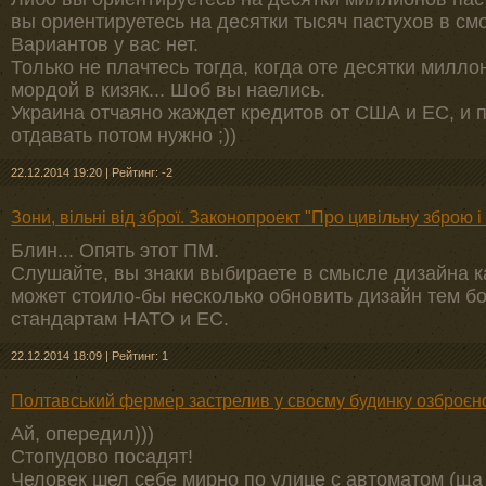
вы ориентируетесь на десятки тысяч пастухов в смо
Вариантов у вас нет.
Только не плачтесь тогда, когда оте десятки милл
мордой в кизяк... Шоб вы наелись.
Украина отчаяно жаждет кредитов от США и ЕС, и п
отдавать потом нужно ;))
22.12.2014 19:20
|
Рейтинг: -2
Зони, вільні від зброї. Законопроект "Про цивільну зброю
Блин... Опять этот ПМ.
Слушайте, вы знаки выбираете в смысле дизайна к
может стоило-бы несколько обновить дизайн тем бо
стандартам НАТО и ЕС.
22.12.2014 18:09
|
Рейтинг: 1
Полтавський фермер застрелив у своєму будинку озброєн
Ай, опередил)))
Стопудово посадят!
Человек шел себе мирно по улице с автоматом (ща 