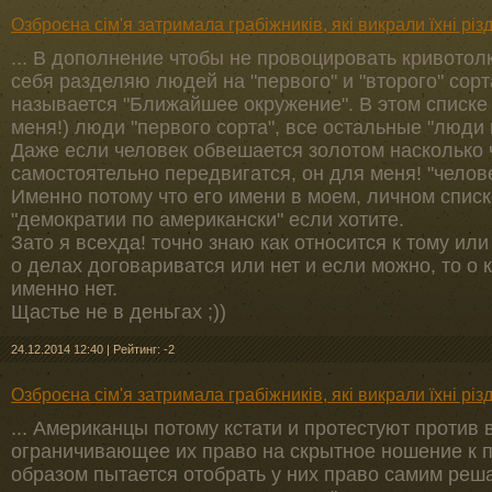
Озброєна сім'я затримала грабіжників, які викрали їхні рі
... В дополнение чтобы не провоцировать кривотолк
себя разделяю людей на "первого" и "второго" сорт
называется "Ближайшее окружение". В этом списке 
меня!) люди "первого сорта", все остальные "люди 
Даже если человек обвешается золотом насколько 
самостоятельно передвигатся, он для меня! "челове
Именно потому что его имени в моем, личном списк
"демократии по американски" если хотите.
Зато я всехда! точно знаю как относится к тому ил
о делах договариватся или нет и если можно, то о 
именно нет.
Щастье не в деньгах ;))
24.12.2014 12:40
|
Рейтинг: -2
Озброєна сім'я затримала грабіжників, які викрали їхні рі
... Американцы потому кстати и протестуют против 
ограничивающее их право на скрытное ношение к п
образом пытается отобрать у них право самим реша