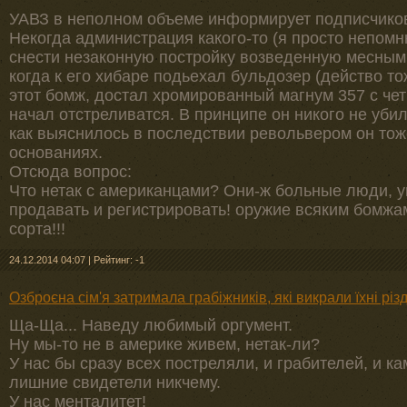
УАВЗ в неполном объеме информирует подписчиков
Некогда администрация какого-то (я просто непом
снести незаконную постройку возведенную месным 
когда к его хибаре подьехал бульдозер (действо 
этот бомж, достал хромированный магнум 357 с ч
начал отстреливатся. В принципе он никого не убил
как выяснилось в последствии револьвером он тож
основаниях.
Отсюда вопрос:
Что нетак с американцами? Они-ж больные люди, у
продавать и регистрировать! оружие всяким бомжам
сорта!!!
24.12.2014 04:07
|
Рейтинг: -1
Озброєна сім'я затримала грабіжників, які викрали їхні рі
Ща-Ща... Наведу любимый оргумент.
Ну мы-то не в америке живем, нетак-ли?
У нас бы сразу всех постреляли, и грабителей, и ка
лишние свидетели никчему.
У нас менталитет!