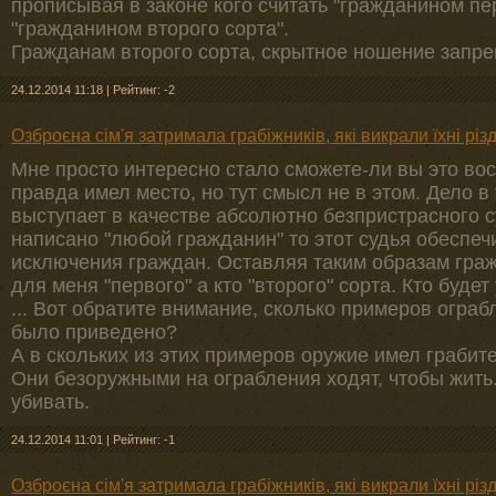
прописывая в законе кого считать "гражданином пер
"гражданином второго сорта".
Гражданам второго сорта, скрытное ношение запре
24.12.2014 11:18
|
Рейтинг: -2
Озброєна сім'я затримала грабіжників, які викрали їхні рі
Мне просто интересно стало сможете-ли вы это вос
правда имел место, но тут смысл не в этом. Дело в
выступает в качестве абсолютно безпристрасного с
написано "любой гражданин" то этот судья обеспеч
исключения граждан. Оставляя таким образам гра
для меня "первого" а кто "второго" сорта. Кто будет 
... Вот обратите внимание, сколько примеров ограб
было приведено?
А в скольких из этих примеров оружие имел грабит
Они безоружными на ограбления ходят, чтобы жить.
убивать.
24.12.2014 11:01
|
Рейтинг: -1
Озброєна сім'я затримала грабіжників, які викрали їхні рі