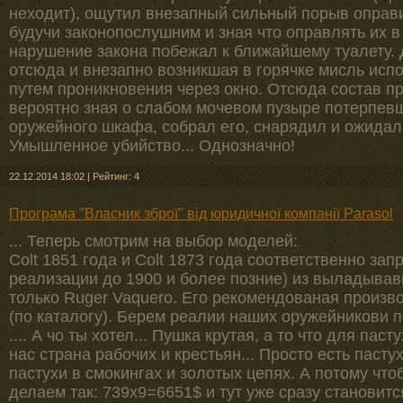
неходит), ощутил внезапный сильный порыв оправи
будучи законопослушним и зная что оправлять их в
нарушение закона побежал к ближайшему туалету. 
отсюда и внезапно возникшая в горячке мисль исп
путем проникновения через окно. Отсюда состав п
вероятно зная о слабом мочевом пузыре потерпевш
оружейного шкафа, собрал его, снарядил и ожида
Умышленное убийство... Однозначно!
22.12.2014 18:02
|
Рейтинг: 4
Програма "Власник зброї" від юридичної компанії Parasol
... Теперь смотрим на выбор моделей:
Colt 1851 года и Colt 1873 года соответственно з
реализации до 1900 и более позние) из выладывав
только Ruger Vaquero. Его рекомендованая произв
(по каталогу). Берем реалии наших оружейникови 
.... А чо ты хотел... Пушка крутая, а то что для пас
нас страна рабочих и крестьян... Просто есть пастух
пастухи в смокингах и золотых цепях. А потому чт
делаем так: 739х9=6651$ и тут уже сразу становит