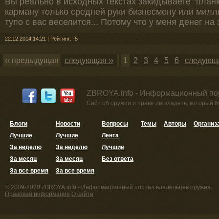
Вы реально в исходных текстах закидываете "планку
карману только средней руки бизнесмену или милл
тупо с вас веселится... Потому что у меня денег на 
22.12.2014 14:21
|
Рейтинг: -5
‹‹ предыдущая
следующая ››
1
2
3
4
5
6
следующа
ZBROYA.info - Информационный по
Сайт об оружии и праве им владеть, который 
Блоги
Новости
Вопросы
Темы
Авторы
Организ
Лучшие
Лучшие
Лента
За неделю
За неделю
Лучшие
За месяц
За месяц
Без ответа
За все время
За все время
© 2009-2020 ZBROYA.info - Информационный портал владельцев оружия.
Правовая информация
О сайте