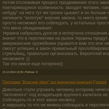
потом отслеживая процесс продвижения этого зако
повторяющуюся особенность: заходит человек, гово
небуду" на него тут-же грозно цыкают и он больше 
напишите "золотую" версию закона, то никто кром
просто несможет его соблюдать, у остальных просто
Что меня обнадеживает:
Украина набралась долгов и испортила отношения 
значит что в перспективе на рынок Украины придут
американские оружейники (нравится вам это или не
смогут успешно и закон правильный пролоббировать
стрельбищ, правильно организовать. Вероятней все
несможете ;))
Так что невсе еще потеряно))
23.12.2014 13:30
|
Рейтинг: 0
Програма "Власник зброї" від юридичної компанії Parasol
Довольно глупо угрожать человеку которому нечего
"заточеного" под владельцев крупного капитала не 
Соблюдать-то я этот закон несмогу.
А нарушать то что не можеш соблюдать в перспекти