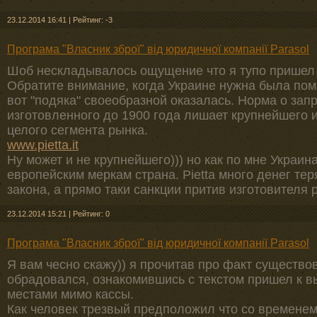
23.12.2014 16:41
|
Рейтинг: -3
Програма "Власник зброї" від юридичної компанії Parasol
Шоб нескладывалось ощущение что я тупо пришел в
Обратите внимание, когда Украине нужна была пом
вот "подяка" своеобразной оказалась. Норма о зап
изготовленного до 1900 года лишает крупнейшего 
целого сегмента рынка.
www.pietta.it
Ну может и не крупнейшего))) но как по мне Украи
европейским меркам страна. Pietta много денег теря
закона, а прямо таки санкции притив изготовителя 
23.12.2014 15:21
|
Рейтинг: 0
Програма "Власник зброї" від юридичної компанії Parasol
Я вам чесно скажу)) я прочитав про факт существо
обрадовался, ознакомившись с текстом пришел к вы
местами мимо кассы.
Как человек трезвый предположил что со временем 