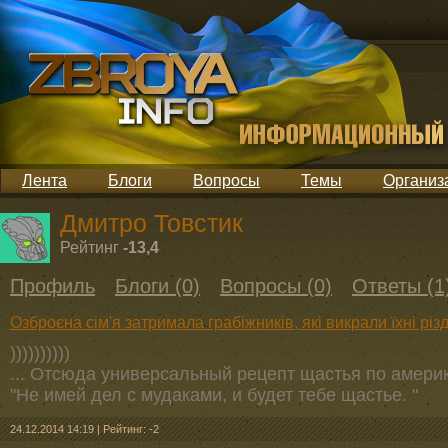
Лента
Блоги
Вопросы
Темы
Организ
Дмитро Товстик
Рейтинг
-13,4
Профиль
Блоги (0)
Вопросы (0)
Ответы (1
Озброєна сім'я затримала грабіжників, які викрали їхні рі
))))))))))
... Отсюда универсальный рецепт щастья по америк
"Не имей дел с мудаками, и будет тебе щастье. "
24.12.2014 14:19
|
Рейтинг: -2