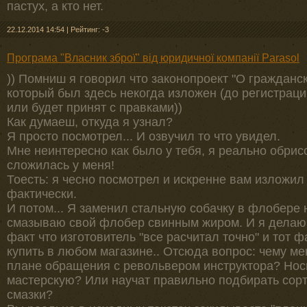
пастух, а кто нет.
22.12.2014 14:54
|
Рейтинг: -3
Програма "Власник зброї" від юридичної компанії Parasol
)) Помниш я говорил что законопроект "О гражданс
который был здесь некогда изложен (до регистрации
или будет принят с правками))
Как думаеш, откуда я узнал?
Я просто посмотрел... И озвучил то что увидел.
Мне неинтересно как было у тебя, я реально обрис
сложилась у меня!
Тоесть: я чесно посмотрел и искренне вам изложил 
фактически.
И потом... Я заменил стальную собачку в флобере
смазываю свой флобер свинным жиром. И я делаю 
факт что изготовитель "все расчитал точно" и тот 
купить в любом магазине.. Отсюда вопрос: чему мен
плане обращения с револьвером инструктора? Нос
мастерскую? Или научат правильно подбирать сорт
смазки?