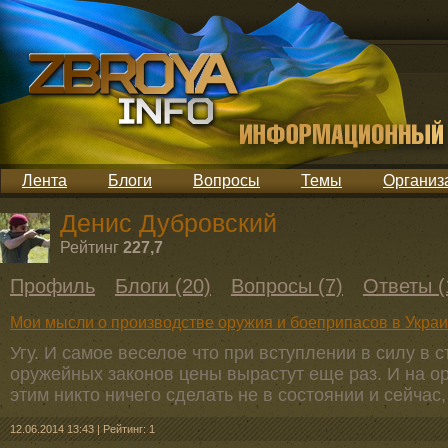
Лента
Блоги
Вопросы
Темы
Организ
Денис Дубровский
Рейтинг
227,7
Профиль
Блоги (20)
Вопросы (7)
Ответы (
Мои мысли о производстве оружия и боеприпасов в Укра
Угу. И самое веселое что при вступлении в силу в
оружейных законов цены вырастут еще раз. И на ор
этим никто ничего сделать не в состоянии и сейчас,
12.06.2014 13:43
|
Рейтинг: 1