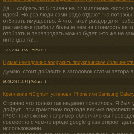
Да.... собрать по 5 гривен на 22 миллиона касок о
идеей. Но раз люди сами радо отдают "на потрэбы
отбирать имущество. А что, такой раздор для граб
растаможке грабили больше чем на стоимость авто,
отобрать и перепродать можно будет. Это же не зак
интенданта!...
16.05.2014 11:55
|
Рейтинг: 1
Нужно немедленно вооружить проукраинское большинств
Думаю, стоит добавить в заголовок статьи автора 
05.05.2014 13:34
|
Рейтинг: 1
Крепление «iSights»: установи iPhone или Samsung Galax
Странно что только так недавно появилось. Я был 
дойдут - при грамотном подходе весьма перспекти
IPSC-приложение например облегчило бы проведен
совместно с чем-то вроде google glass откроет да
использовании.