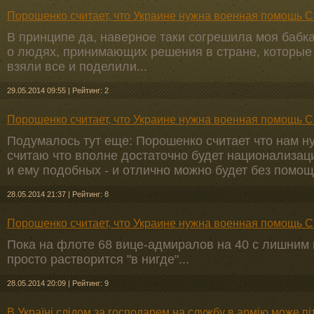
Порошенко считает, что Украине нужна военная помощь 
В принципе да, наверное таки согрешила моя бабка 
о людях, принимающих решения в стране, которые
взяли все и поделили...
29.05.2014 09:55
|
Рейтинг: 2
Порошенко считает, что Украине нужна военная помощь 
Подумалось тут еще: Порошенко считает что нам н
считаю что вполне достаточно будет национализа
и ему подобных - и отлично можно будет без помощ
28.05.2014 21:37
|
Рейтинг: 8
Порошенко считает, что Украине нужна военная помощь 
Пока на флоте 68 вице-адмиралов на 40 с лишним
просто растворится "в нигде"...
28.05.2014 20:09
|
Рейтинг: 9
В Україні слідом за господарем на службу в армію може піт