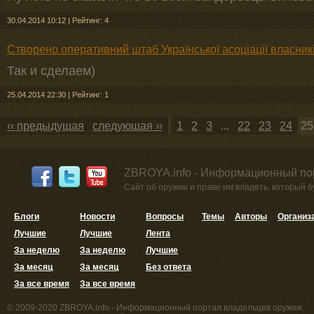
30.04.2014 10:12
|
Рейтинг: 4
Створено оперативний штаб Української асоціації власникі
Так и сделаем)
25.04.2014 22:30
|
Рейтинг: 1
‹‹ предыдущая
следующая ››
1
2
3
...
22
23
24
25
ZBROYA.info - Информационный по
Сайт об оружии и праве им владеть, который 
Блоги
Новости
Вопросы
Темы
Авторы
Организ
Лучшие
Лучшие
Лента
За неделю
За неделю
Лучшие
За месяц
За месяц
Без ответа
За все время
За все время
© 2009-2020 ZBROYA.info - Информационный портал владельцев оружия.