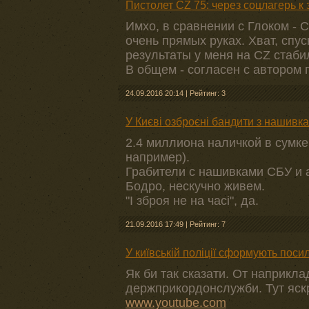
Пистолет CZ 75: через соцлагерь к
Имхо, в сравнении с Глоком - 
очень прямых руках. Хват, спус
результаты у меня на СZ стаби
В общем - согласен с автором 
24.09.2016 20:14
|
Рейтинг: 3
У Києві озброєні бандити з нашивка
2.4 миллиона наличкой в сумке
например).
Грабители с нашивками СБУ и 
Бодро, нескучно живем.
"І зброя не на часі", да.
21.09.2016 17:49
|
Рейтинг: 7
У київській поліції сформують посил
Як би так сказати. От наприкла
держприкордонслужби. Тут яскр
www.youtube.com