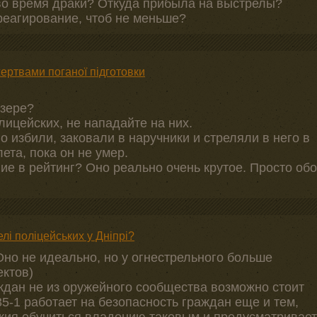
 во время драки? Откуда прибыла на выстрелы?
реагирование, чтоб не меньше?
жертвами поганої підготовки
Озере?
олицейских, не нападайте на них.
о избили, заковали в наручники и стреляли в него в
ета, пока он не умер.
е в рейтинг? Оно реально очень крутое. Просто обо
лі поліцейських у Дніпрі?
но не идеально, но у огнестрельного больше
ктов)
ждан не из оружейного сообщества возможно стоит
35-1 работает на безопасность граждан еще и тем,