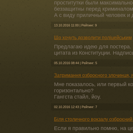
проститутки были максимально
беззащитны перед криминало
А с виду приличный человек и 
13.10.2016 11:00
|
Рейтинг: 9
Що хочуть дозволити поліцейським
Предлагаю идею для постера. 
цитата из Конституции. Надпис
05.10.2016 08:44
|
Рейтинг: 5
Затримання озброєного злочинця, я
Мне показалось, или первый ко
горизонтально?
Гангста стайл, йоу.
02.10.2016 12:43
|
Рейтинг: 7
Біля столичного вокзалу озброєни
Если я правильно помню, на ц