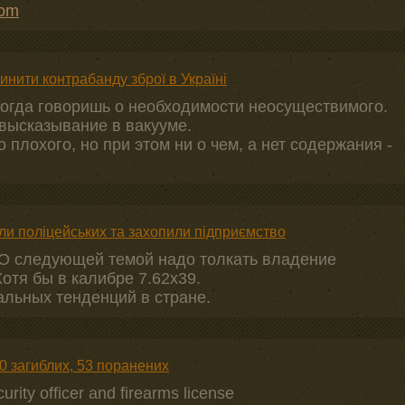
com
инити контрабанду зброї в Україні
 когда говоришь о необходимости неосуществимого.
высказывание в вакууме.
 плохого, но при этом ни о чем, а нет содержания -
ли поліцейських та захопили підприємство
НО следующей темой надо толкать владение
отя бы в калибре 7.62х39.
альных тенденций в стране.
50 загиблих, 53 поранених
urity officer and firearms license