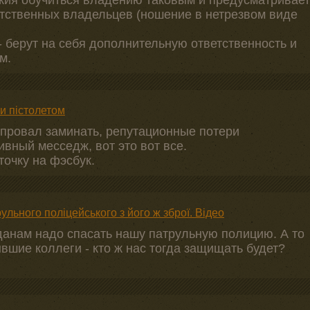
жия обучиться владению таковым и предусматривает
етственных владельцев (ношение в нетрезвом виде
 берут на себя дополнительную ответственность и
м.
и пістолетом
 ж провал заминать, репутационные потери
ивный месседж, вот это вот все.
точку на фэсбук.
ульного поліцейського з його ж зброї. Відео
данам надо спасать нашу патрульную полицию. А то
вшие коллеги - кто ж нас тогда защищать будет?