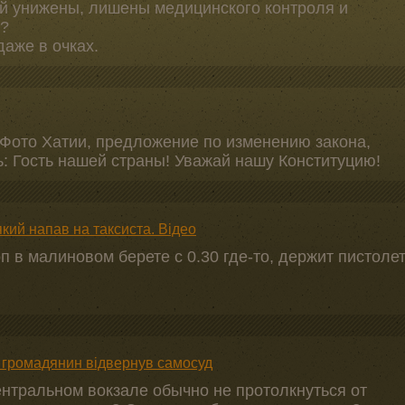
й унижены, лишены медицинского контроля и
м?
даже в очках.
Фото Хатии, предложение по изменению закона,
ь: Гость нашей страны! Уважай нашу Конституцию!
кий напав на таксиста. Відео
п в малиновом берете с 0.30 где-то, держит пистоле
й громадянин відвернув самосуд
ентральном вокзале обычно не протолкнуться от