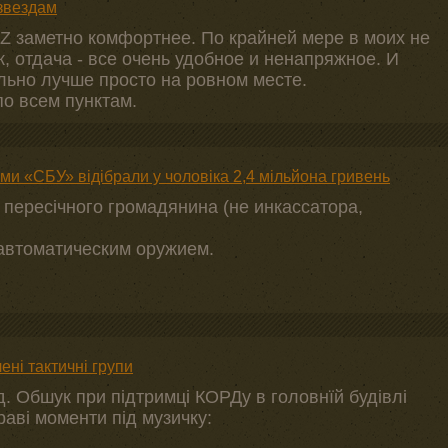
 звездам
СZ заметно комфортнее. По крайней мере в моих не
к, отдача - все очень удобное и ненапряжное. И
льно лучше просто на ровном месте.
по всем пунктам.
ми «СБУ» відібрали у чоловіка 2,4 мільйона гривень
 пересічного громадянина (не инкассатора,
автоматическим оружием.
ені тактичні групи
д. Обшук при підтримці КОРДу в головнїй будівлі
аві моменти під музичку: