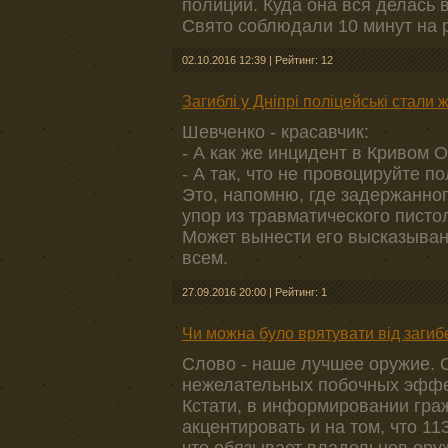
полиции. Куда она вся делась
Свято соблюдали 10 минут на 
02.10.2016 12:39
|
Рейтинг: 12
Загиблі у Дніпрі поліцейські стали 
Шевченко - красавчик:
- А как же инцидент в Кривом 
- А так, что не провоцируйте п
Это, напомню, где задержанног
упор из травматического пистол
Может вынести его высказывани
всем.
27.09.2016 20:00
|
Рейтинг: 1
Чи можна було врятувати від загибе
Слово - наше лучшее оружие. О
нежелательных побочных эффе
Кстати, в информировании гра
акцентировать и на том, что 11