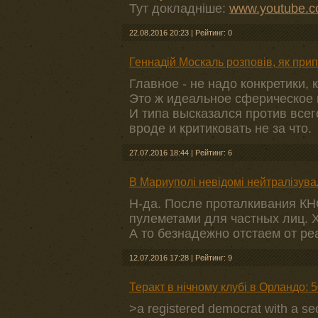
Тут докладніше:
www.youtube.
22.08.2016 20:23
|
Рейтинг: 0
Геннадій Москаль розповів, як прип
Главное - не надо конкретики,
Это ж идеальное сферическое 
И типа высказался против всего
вроде и критиковать не за что.
27.07.2016 18:44
|
Рейтинг: 6
В Мариуполі невідомі нейтралізува
Н-да. После проталкивания К
пулеметами для частных лиц. Х
А то безнадежно отстаем от ре
12.07.2016 17:28
|
Рейтинг: 9
Теракт в нічному клубі в Орландо: 
>a registered democrat with a sec