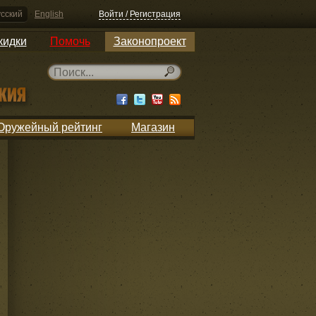
сский
English
Войти / Регистрация
кидки
Помочь
Законопроект
Оружейный рейтинг
Магазин