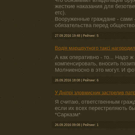
что обязывает владельцев ору
жесткие наказания для безотв
етс).
Вооруженные граждане - сами -
обязательства перед общество
27.09.2016 19:48
|
Рейтинг: 5
Водія маршрутного таксі нагородил
А как оперативно - то... Надо
компенсировать, вносить позит
Молниеносно в это могут. И фо
26.09.2016 18:08
|
Рейтинг: 6
У Дніпрі зловмисник застрелив патр
Я считаю, ответственным граж
если их всех перестреляють бы
*Сарказм*
26.09.2016 09:08
|
Рейтинг: 1