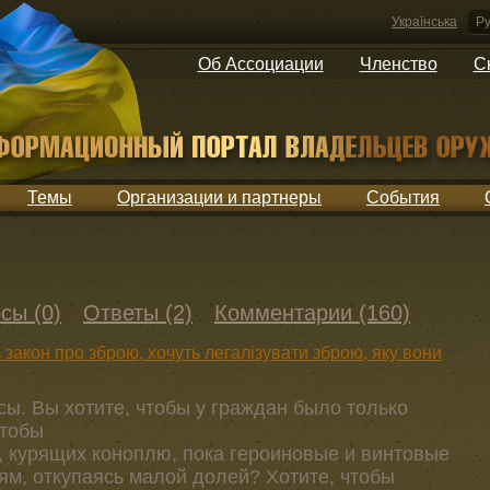
Українська
Ру
Об Ассоциации
Членство
С
Темы
Организации и партнеры
События
сы (0)
Ответы (2)
Комментарии (160)
 закон про зброю, хочуть легалізувати зброю, яку вони
ы. Вы хотите, чтобы у граждан было только
чтобы
, курящих коноплю, пока героиновые и винтовые
ям, откупаясь малой долей? Хотите, чтобы