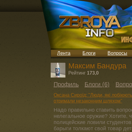
Лента
Блоги
Вопросы
Максим Бандура
Рейтинг
173,0
Профиль
Блоги (6)
Вопро
Оксана Сироїд: "Люди, які лобіюють
отримали незаконним шляхом"
Надо правильно ставить вопрос
нелегальное оружие? Хотите, 
полицейские ловили студентов
барыги толкают свой товар дет