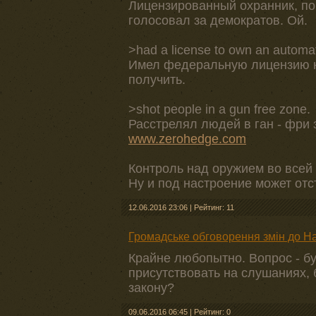
Лицензированный охранник, по
голосовал за демократов. Ой.
>had a license to own an automat
Имел федеральную лицензию н
получить.
>shot people in a gun free zone.
Расстрелял людей в ган - фри 
www.zerohedge.com
Контроль над оружием во всей к
Ну и под настроение может отст
12.06.2016 23:06
|
Рейтинг: 11
Громадське обговорення змін до 
Крайне любопытно. Вопрос - б
присутствовать на слушаниях, 
закону?
09.06.2016 06:45
|
Рейтинг: 0