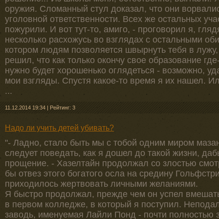
оружия. Сломанный стул доказал, что они ворвалис
уголовной ответственности. Всех же остальных уча
пожурили. И вот тут-то, амиго, - проговорил я, гляд
несколько расхожусь во взглядах с остальными оби
котором людям позволяется швырнуть тебя в лужу, 
решил, что как только окончу свое образование где
нужно будет хорошенько оглядеться - возможно, уда
мои взгляды. Спустя какое-то время я их нашел. И
...
11.12.2014 19:34
|
Рейтинг: 3
Надо ли учить детей убивать?
"- Ладно, стало быть мы с тобой одним миром маза
следует поведать, как я дошел до такой жизни, да
прощение. - Хазелтайн продолжал со злостью смотр
бы отвез этого богатого осла на средину Гольфстри
приходилось жертвовать личными желаниями.
Я быстро продолжал, прежде чем он успел вмешать
в первом колледже, в который я поступил. Неподал
заводь, именуемая Лайли Понд - почти полностью