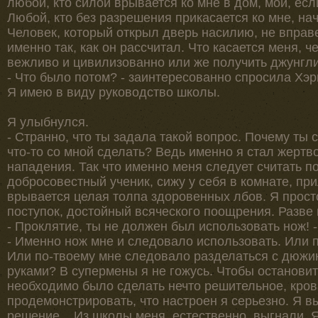
любой, кто силой врывается ко мне в дом, мой, есл
Любой, кто без разрешения прикасается ко мне, нач
Человек, который открыл дверь насилию, не вправе
именно так, как он рассчитал. Что касается меня, ч
вежливо и цивилизованно или же получить джунгли
- Что было потом? - заинтересованно спросила Хэри
Я имею в виду руководство школы.
Я улыбнулся.
- Странно, что ты задала такой вопрос. Почему ты
что-то со мной сделать? Ведь именно я стал жерт
нападения. Так что именно меня следует считать п
добросовестный ученик, сижу у себя в комнате, пр
врывается целая толпа здоровенных лбов. Я просто
поступок, достойный всяческого поощрения. Разве 
- Проклятие, ты не должен был использовать нож! 
- Именно нож мне и следовало использовать. Или пи
Или по-твоему мне следовало разделаться с дюжи
руками? В супермены я не гожусь. Чтобы остановить
необходимо было сделать нечто решительное, кров
продемонстрировать, что настроен я серьезно. Я 
решение... Из школы меня, естественно, выгнали. 