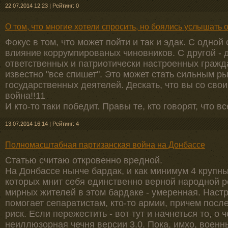
22.07.2014 12:23
|
Рейтинг: 0
О том, что многие хотели спросить, но боялись услышать 
Фокус в том, что может пойти и так и эдак. С одно
влияние коррумпированых чиновников. С другой - 
ответственных и патриотически настроенных гражда
известно "все спишет". Это может стать сильным ры
государственных деятелей. Дескать, что вы со сво
война!!11
И кто-то таки победит. Правы те, кто говорят, что в
13.07.2014 16:14
|
Рейтинг: 4
Полномасштабная партизанская война на Донбассе
Статью считаю откровенно вредной.
На Донбассе нынче бардак, и как минимум 4 крупн
которых мнит себя единственно верной народной р
мирных жителей в этом бардаке - умеренная. Настро
помогает сепаратистам, кто-то армии, причем посл
риск. Если пережестить - вот тут и начнеться то, о
неиллюзорная чечня версии 3.0. Пока, имхо, воен