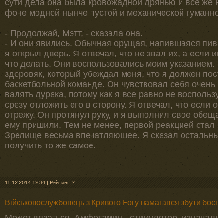
сути дела она была кровожадной дрянью и все же
фоне модной нынче пустой и механической гуманно
- Продолжай, Мэтт, - сказала она.
- И они явились. Обычная орущая, напившаяся пив
я открыл дверь. Я отвечал, что не звал их, а если и
что делать. Они воспользовались моим указанием.
здоровяк, который убеждал меня, что я должен пос
баскетбольной команде. Он чувствовал себя очен
валять дурака, потому как я все равно не воспольз
срезу отложить его в сторону. Я отвечал, что если о
отрежу. Он протянул руку, и я выполнил свое обеща
ему пришили. Тем не менее, первой реакцией стал
Зрелище весьма впечатляющее. Я сказал остальным
получить то же самое.
11.12.2014 19:34
|
Рейтинг: 2
Військовослужбовець з Кривого Рогу намагався збути боє
Может вязаться. Амфетамин - стимулятор, изначал