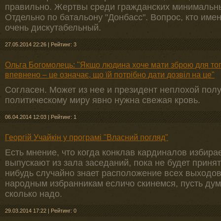
правильно. Жертвы среди гражданских минимальн
Отдельно по батальону "Донбасс". Вопрос, кто имен
очень дискутабельный.
27.05.2014 22:26
|
Рейтинг: 3
Ольга Богомолець: "Якщо людина хоче мати зброю для того
впевнено – це означає, що їй потрібно дати дозвіл на це"
Согласен. Может из нее и президент неплохой пол
политическому миру явно нужна свежая кровь.
06.04.2014 12:03
|
Рейтинг: 1
Георгій Учайкін у програмі "Власний погляд"
Есть мнение, что когда конклав кардиналов избирае
выпускают из зала заседаний, пока не будет принято
нибудь случайно знает расположение всех выходов
народным избранникам есличо скинемся, пусть ду
сколько надо.
29.03.2014 17:22
|
Рейтинг: 0