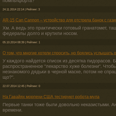
помпы\форта?
24.11.2014 22:14
|
Рейтинг: 3
AR-15 Can Cannon – устройство для отстрела банок с газ
Хм. А ведь это практически готовый гранатомет, т
федералы долго и крутили носом.
05.10.2014 08:39
|
Рейтинг: 1
О том, что многие хотели спросить, но боялись услышать 
У каждого найдется список из десятка пидорасов. 
распространенное "лекарство хуже болезни". Чтобы
незнакомого дядьки в черной маске, потом не спраш
що?".
22.07.2014 12:45
|
Рейтинг: 0
На Гавайях морпехи США тестируют робота-мула
Первые танки тоже были довольно неказистыми. Ан 
времени.