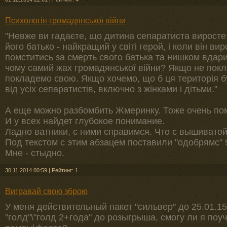
Психологія громадянської війни
"Невже ви гадаєте, що дитина сепаратиста виросте
його батько - найкращий у світі герой, і коли він ви
помститись за смерть свого батька та нишком вдари
чому самий жах громадянської війни? Якщо не покл
покладемо свою. Якщо хочемо, що б ця територія б
від усіх сепаратистів, включно з жінками і дітьми."
А еще можно разбомбить Жмеринку. Тоже очень по
И у всех найдет глубокое понимание.
Ладно ватники, с ними справимся. Что с вышиватой
Под текстом с этим абзацем поставили "одобрямс" 
Мне - стыдно.
30.11.2014 00:59
|
Рейтинг: 1
Вигравай свою зброю
У меня действительный пакет "сильвер" до 25.01.1
"голд"\"голд 2+года" до розыгрыша, смогу ли я по