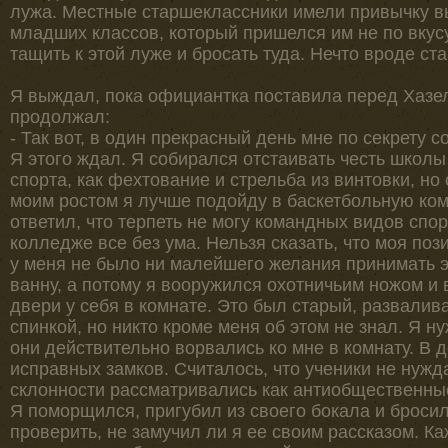
лужа. Местные старшеклассники имели привычку в
младших классов, который пришелся им не по вкусу
тащить к этой луже и бросать туда. Нечто вроде ст
Я выждал, пока официантка поставила перед Хазел
продолжал:
- Так вот, в один прекрасный день мне по секрету 
Я этого ждал. Я собирался отстаивать честь школ
спорта, как фехтование и стрельба из винтовки, но
моим ростом я лучше подойду в баскетбольную ком
ответил, что терпеть не могу командных видов спор
колледже все без ума. Нельзя сказать, что моя пози
у меня не было ни малейшего желания принимать 
ванну, а потому я вооружился охотничьим ножом и в
двери у себя в комнате. Это был старый, развали
спинкой, но никто кроме меня об этом не знал. Я н
они действительно ворвались ко мне в комнату. В 
исправных замков. Считалось, что ученики не нуж
склонности рассматривались как антиобщественны
Я поморщился, пригубил из своего бокала и бросил
проверить, не замучил ли я ее своим рассказом. Каж