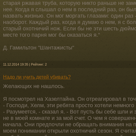
старая ржавая труба, которую никто раньше не зам
нее. Когда я слышал о нем в последний раз, он бы
назвать жизнью. Он мог моргать глазами: один раз - 
наоборот. Каждый раз, когда я думаю о нем, я с б
старый охотничий нож. Если бы не эти шесть дюймо
месте того парня мог бы оказаться я."
Д. Гамильтон "Шантажисты"
11.12.2014 19:35
|
Рейтинг: 2
Надо ли учить детей убивать?
Желающих не нашлось.
Я посмотрел на Хазелтайна. Он отреагировал в точн
- Господи, Хелм, эти ребята просто хотели немного 
- Разумеется, - сказал я. - Вот пусть бы себе шли и 
не в моей комнате и за мой счет. О чем я совершен
начала. Они предпочли не обращать внимания на 
моем понимании открыли охотничий сезон. Я считал