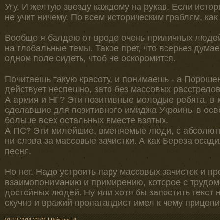
Угу. И желтую звезду каждому на рукав. Если история
не учит ничему. По всем историческим граблям, как
Вообще я балдею от вроде очень приличных людей
на глобальные темы. Такое прет, что всерьез дума
одном поле сидеть, чтоб не оскоромится.
Почитаешь такую красоту, и понимаешь - а Порошен
действует неспешно, зато без массовых расстрелов
А армия и НГ? Эти позитивные молодые ребята, в 
сделавшие для позитивного имиджа Украины в осв
больше всех остальных вместе взятых.
А ПС? Эти милейшие, вменяемые люди, с абсолютн
ни слова за массовые зачистки. А как Береза осади
песня.
Но нет. Надо устроить пару массовых зачисток и пр
взаимопониманию и примирению, которое с трудом
достойных людей. Ну или хотя бы запостить текст на
скучно и вражий пропагандист имел к чему прицепи
01.12.2014 22:01
|
Рейтинг: 4