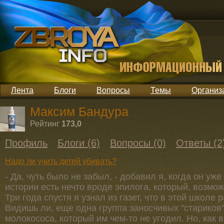
Лента
Блоги
Вопросы
Темы
Организ
Максим Бандура
Рейтинг
173,0
Профиль
Блоги (6)
Вопросы (0)
Ответы (2
Надо ли учить детей убивать?
- Да, чуть было не забыл, - добавил я, когда он уже
истории есть нечто вроде эпилога, который, возмож
Три года спустя я узнал из газет, что в этой школе
Видишь ли, еще одна группа заносчивых "стариков
молокососа, который им чем-то не угодил. Но, как 