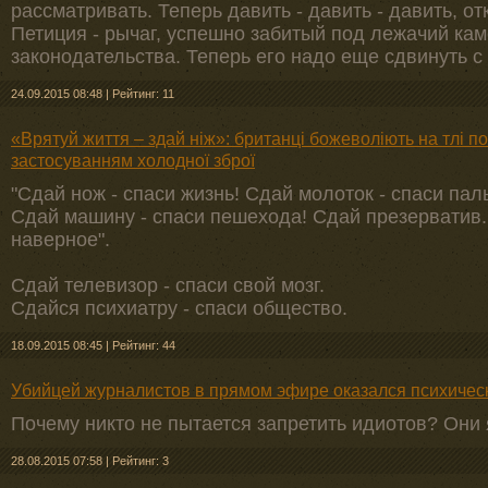
рассматривать. Теперь давить - давить - давить, от
Петиция - рычаг, успешно забитый под лежачий ка
законодательства. Теперь его надо еще сдвинуть с
24.09.2015 08:48
|
Рейтинг: 11
«Врятуй життя – здай ніж»: британці божеволіють на тлі п
застосуванням холодної зброї
"Сдай нож - спаси жизнь! Сдай молоток - спаси пал
Сдай машину - спаси пешехода! Сдай презерватив..
наверное".
Сдай телевизор - спаси свой мозг.
Сдайся психиатру - спаси общество.
18.09.2015 08:45
|
Рейтинг: 44
Убийцей журналистов в прямом эфире оказался психичес
Почему никто не пытается запретить идиотов? Они
28.08.2015 07:58
|
Рейтинг: 3