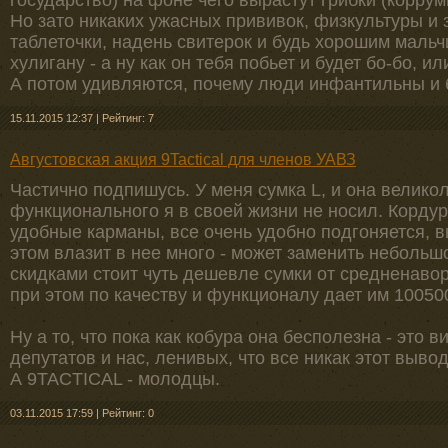
государство) на фоне чего вырастут грибки (корру
Но зато никаких ужасных прививок, физкультуры и 
таблеточки, надень свитерок и будь хорошим мальч
хулигану - а ну как он тебя побьет и будет бо-бо, и
А потом удивляются, почему люди инфантильны и 
15.11.2015 12:37
|
Рейтинг: 7
Августовская акция 9Tactical для членов УАВЗ
Частично подпишусь. У меня сумка L, и она великол
функционального я в своей жизни не носил. Корду
удобные карманы, все очень удобно подгоняется, в
этом влазит в нее много - может заменить небольш
скидками стоит чуть дешевле сумки от средненаво
при этом по качеству и функционалу дает им 10050
Ну а то, что пока как кобура она бесполезна - это 
депутатов и нас, ленивых, что все никак этот выво
А 9TACTICAL - молодцы.
03.11.2015 17:59
|
Рейтинг: 0