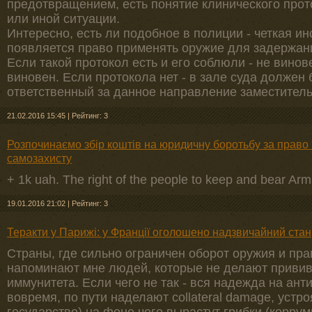
предотвращением, есть понятие клинического прото
или иной ситуации.
Интересно, есть ли подобное в полиции - четкая ин
появляется право применять оружие для задержан
Если такой протокол есть и его соблюли - не винове
виновен. Если протокола нет - в зале суда должен 
ответственный за данное направление заместитель
21.02.2016 15:45
|
Рейтинг: 3
Розпочинаємо збір коштів на юридичну боротьбу за право 
самозахисту
+ 1k uah. The right of the people to keep and bear Arms
19.01.2016 21:02
|
Рейтинг: 3
Теракти у Парижі: у Франції оголошено надзвичайний стан
Страны, где сильно ограничен оборот оружия и пра
напоминают мне людей, которые не делают привив
иммунитета. Если чего не так - вся надежда на ант
вовремя, по пути наделают collateral damage, устр