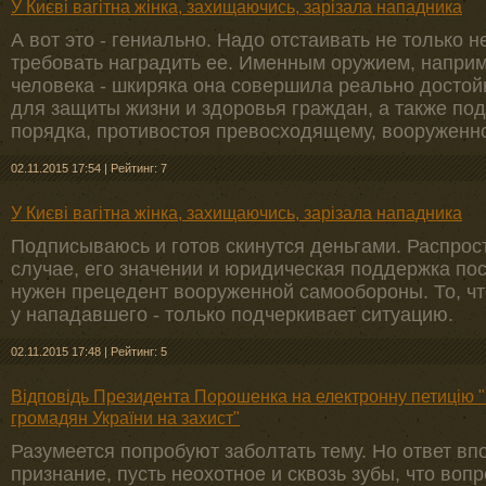
У Києві вагітна жінка, захищаючись, зарізала нападника
А вот это - гениально. Надо отстаивать не только 
требовать наградить ее. Именным оружием, наприме
человека - шкиряка она совершила реально досто
для защиты жизни и здоровья граждан, а также п
порядка, противостоя превосходящему, вооруженн
02.11.2015 17:54
|
Рейтинг: 7
У Києві вагітна жінка, захищаючись, зарізала нападника
Подписываюсь и готов скинутся деньгами. Распро
случае, его значении и юридическая поддержка п
нужен прецедент вооруженной самообороны. То, чт
у нападавшего - только подчеркивает ситуацию.
02.11.2015 17:48
|
Рейтинг: 5
Відповідь Президента Порошенка на електронну петицію 
громадян України на захист"
Разумеется попробуют заболтать тему. Но ответ вп
признание, пусть неохотное и сквозь зубы, что вопр