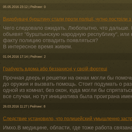
05.05.2016 23:12
|
Рейтинг: 0
Видобувачі бурштину стали проти поліції, чутно постріли з
Чего следовало ожидать. Любопытно, что дальше. 
объявят "бурштынскую народную республику", или н
факту полицию отвадить появляться?
В интересное время живем.
01.04.2016 17:14
|
Рейтинг: 2
Грабують вдома або беззахисні у своїй фортеці
Прочная дверь и решетки на окнах могли бы помоч
до оружия и вызвать помощь. Стоит подумать о р
одной из комнат, без окон, куда могли бы спрятатьс
все случаи, но тут инициатива была проиграна име
26.03.2016 11:27
|
Рейтинг: 8
Следствие установило, что полицейский умышленно зас
Имхо.В медицине, области, где тоже работа связана